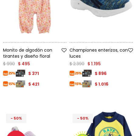
Talle
Talle
Monito de algodón con
Championes enterizos, con
tirantes y diseño floral
luces
$
990
$
2.390
$
495
$
1.195
$
371
$
896
$
421
$
1.016
50
50