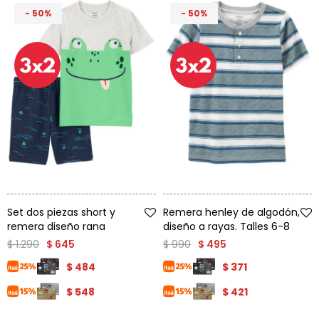
50
50
Talle
Talle
Set dos piezas short y
Remera henley de algodón,
remera diseño rana
diseño a rayas. Talles 6-8
$
1.290
$
990
$
645
$
495
$
484
$
371
$
548
$
421