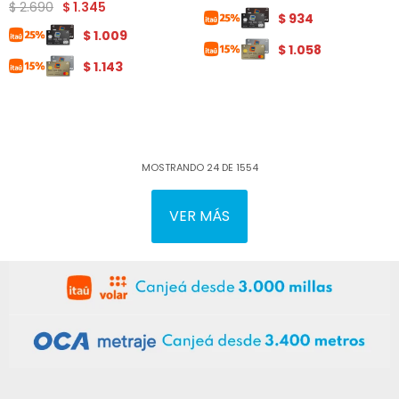
$
2.690
$
1.345
$
934
$
1.009
$
1.058
$
1.143
MOSTRANDO
24
DE
1554
VER MÁS