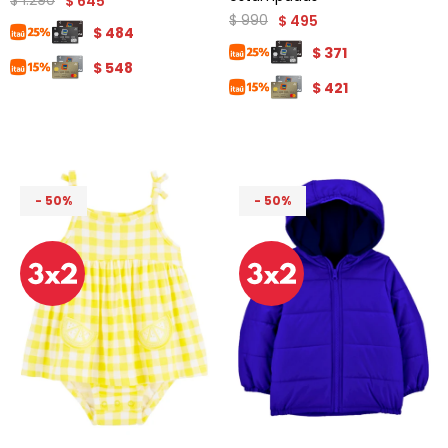
$
1.290
$
645
$
990
$
495
$
484
$
371
$
548
$
421
50
50