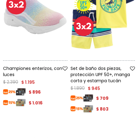
Talle
Talle
Championes enterizos, con
Set de baño dos piezas,
luces
protección UPF 50+, manga
corta y estampa tucán
$
2.390
$
1.195
$
1.890
$
945
$
896
$
709
$
1.016
$
803