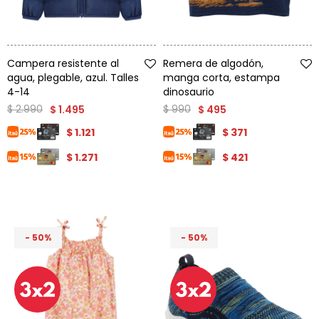
Talle
Talle
Campera resistente al
Remera de algodón,
agua, plegable, azul. Talles
manga corta, estampa
4-14
dinosaurio
$
2.990
$
990
$
1.495
$
495
$
1.121
$
371
$
1.271
$
421
50
50