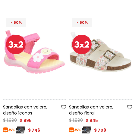
50
50
Talle
Talle
Sandalias con velcro,
Sandalias con velcro,
diseño íconos
diseño floral
$
1.990
$
1.890
$
995
$
945
$
746
$
709