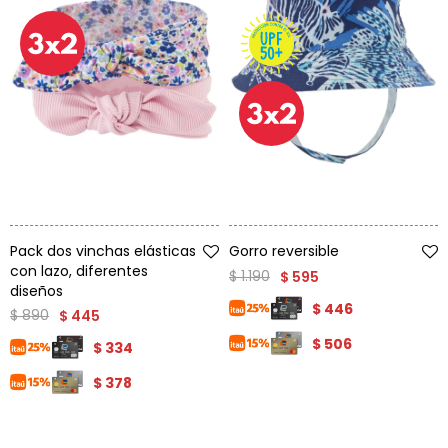
Condiciones
Cuarto
del
Política
bebé
de
Privacidad
Condiciones
de
compra
Talle
Talle
Pack dos vinchas elásticas
Gorro reversible
con lazo, diferentes
$
1.190
$
595
diseños
$
446
$
890
$
445
$
506
$
334
$
378