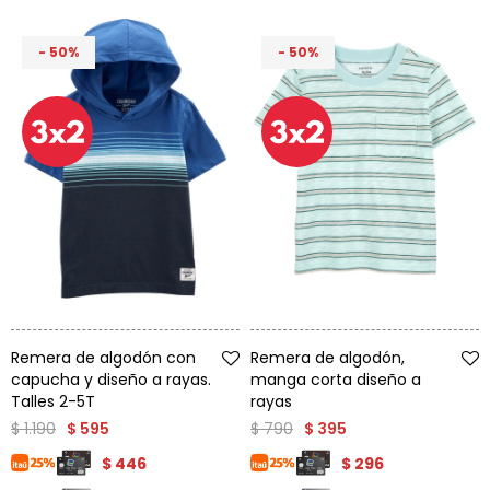
50
50
Talle
Talle
Remera de algodón con
Remera de algodón,
capucha y diseño a rayas.
manga corta diseño a
Talles 2-5T
rayas
$
1.190
$
790
$
595
$
395
$
446
$
296