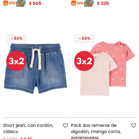
$
506
$
336
50
50
Talle
Talle
Short jean, con cordón,
Pack dos remeras de
clásico
algodón, manga corta,
estampadas