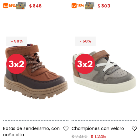
$
846
$
803
50
50
Talle
Talle
Botas de senderismo, con
Championes con velcro
caña alta
$
2.490
$
1.245