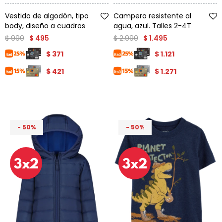
Talle
Talle
Vestido de algodón, tipo
Campera resistente al
body, diseño a cuadros
agua, azul. Talles 2-4T
$
990
$
2.990
$
495
$
1.495
$
371
$
1.121
$
421
$
1.271
50
50