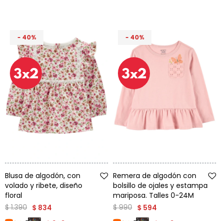
Condiciones
Cuarto
del
Política
bebé
de
40
40
Privacidad
Condiciones
de
compra
Talle
Talle
Blusa de algodón, con
Remera de algodón con
volado y ribete, diseño
bolsillo de ojales y estampa
floral
mariposa. Talles 0-24M
$
1.390
$
990
$
834
$
594