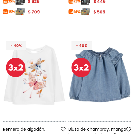
$
626
$
446
$
709
$
505
40
40
Talle
Talle
Remera de algodón,
Blusa de chambray, manga