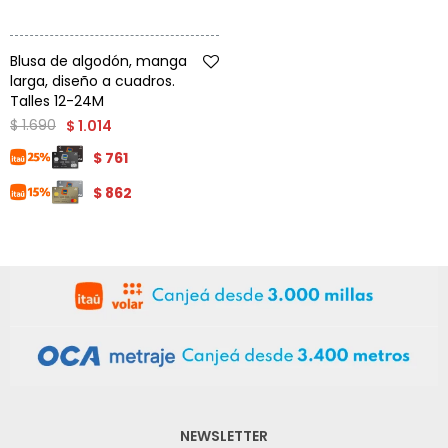
Talle
Blusa de algodón, manga
larga, diseño a cuadros.
Talles 12-24M
$
1.690
$
1.014
$
761
$
862
NEWSLETTER