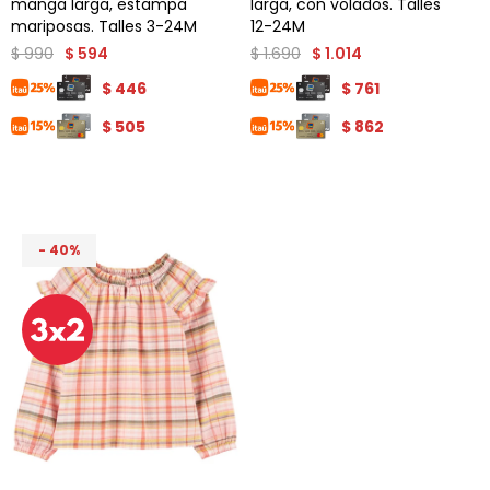
manga larga, estampa
larga, con volados. Talles
mariposas. Talles 3-24M
12-24M
$
990
$
1.690
$
594
$
1.014
$
446
$
761
$
505
$
862
40