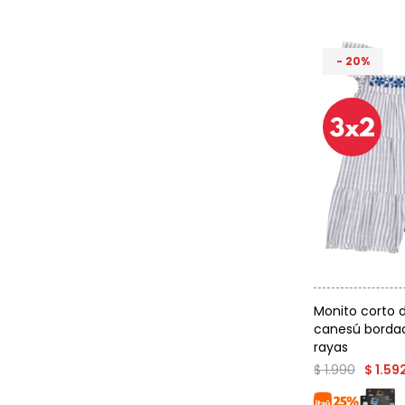
20
Talle
Monito corto d
canesú bordad
rayas
$
1.990
$
1.59