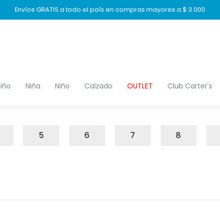
Envíos GRATIS a todo el país en compras mayores a $ 3.000
iño
Niña
Niño
Calzado
OUTLET
Club Carter's
5
6
7
8