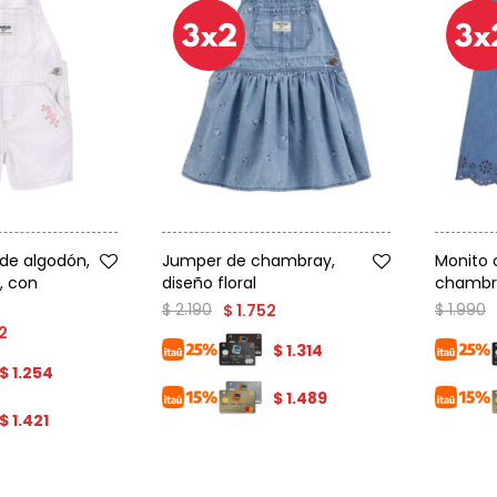
Talle
Talle
 de algodón,
Jumper de chambray,
Monito 
, con
diseño floral
chambray
$
2.190
$
1.990
$
1.752
2
$
1.314
$
1.254
$
1.489
$
1.421