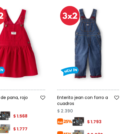
Talle
de pana, rojo
Enterito jean con forro a
cuadros
$
2.390
$
1.568
$
1.793
$
1.777