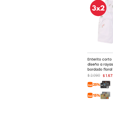
Talle
Enterito corto
diseño a rayas
bordado floral
$
2.090
$
1.67