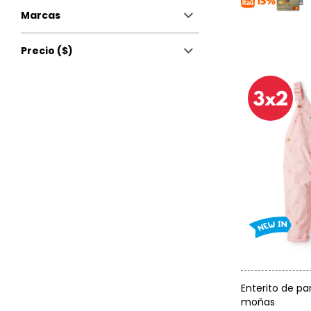
Marcas
Precio
($)
Talle
Enterito de pa
moñas