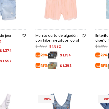
Talle
Talle
 de jean
Monito corto de algodón,
Enterit
con hilos metálicos, coral
diseño f
2
$
1.990
$
2.090
$
1.592
$
1.374
$
1.194
$
1.557
$
1.353
20
20