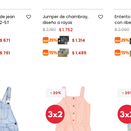
Talle
Talle
 de jean
Jumper de chambray,
Enterito
 2-5T
diseño a rayas
con rib
$
2.190
$
2.090
$
1.752
$
671
$
1.314
$
761
$
1.489
20
20