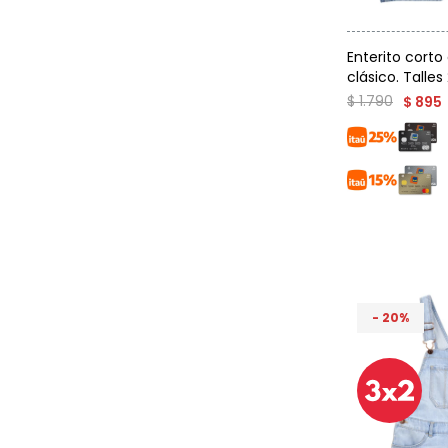
Talle
Enterito corto
clásico. Talles
$
1.790
$
895
20