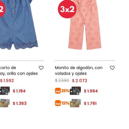
Talle
corto de
Monito de algodón, con
, orillo con ojales
volados y ojales
$
2.590
$
1.592
$
2.072
$
1.194
$
1.554
$
1.353
$
1.761