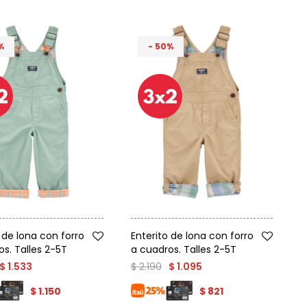
50
Talle
 de lona con forro
Enterito de lona con forro
os. Talles 2-5T
a cuadros. Talles 2-5T
$
2.190
$
1.533
$
1.095
$
1.150
$
821