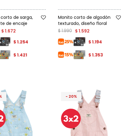
Talle
 corto de sarga,
Monito corto de algodón
ete de encaje
texturado, diseño floral
$
1.990
$
1.672
$
1.592
$
1.254
$
1.194
$
1.421
$
1.353
20