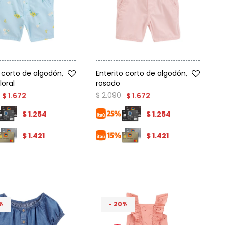
Talle
o corto de algodón,
Enterito corto de algodón,
loral
rosado
$
2.090
$
1.672
$
1.672
$
1.254
$
1.254
$
1.421
$
1.421
20