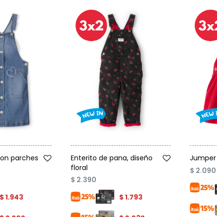
Talle
Talle
con parches
Enterito de pana, diseño
Jumper 
floral
$
2.090
$
2.390
$
1.943
$
1.793