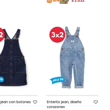
$
2.032
Talle
jean con botones
Enterito jean, diseño
corazones