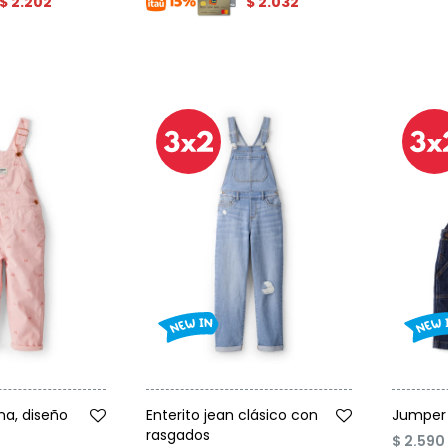
$
2.202
$
2.032
Talle
Talle
na, diseño
Enterito jean clásico con
Jumper 
rasgados
$
2.590