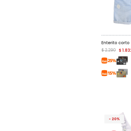
Talle
Enterito corto
$
2.290
$
1.83
20