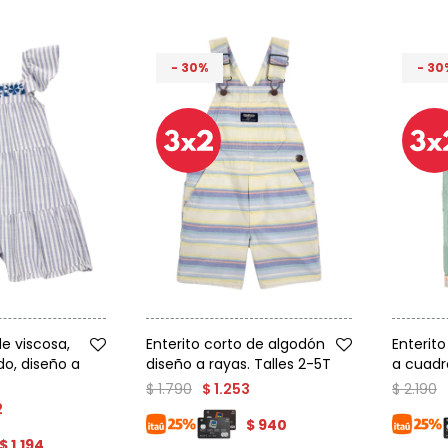
30
30
Talle
Talle
e viscosa,
Enterito corto de algodón
Enterito
o, diseño a
diseño a rayas. Talles 2-5T
a cuadr
$
1.790
$
2.190
$
1.253
2
$
940
$
1.194