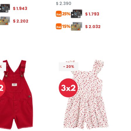
$
2.390
$
1.943
$
1.793
$
2.202
$
2.032
20