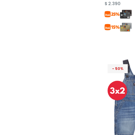
$
2.390
50