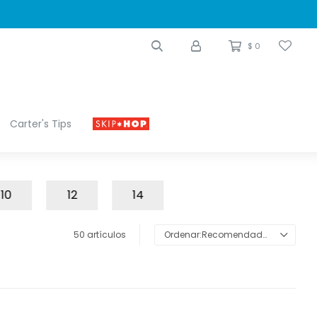
$
0
Carter's Tips
10
12
14
50 artículos
Recomendados