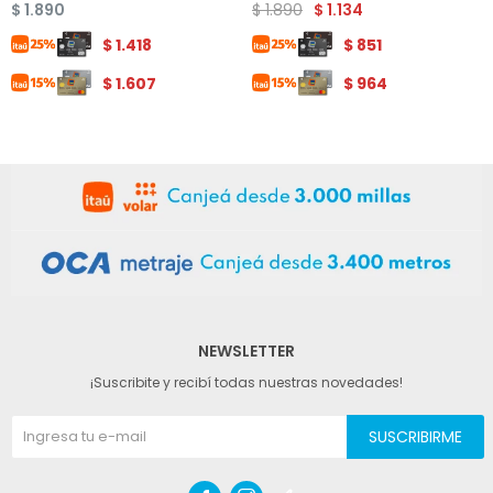
$
1.890
$
1.890
$
1.134
$
1.418
$
851
$
1.607
$
964
NEWSLETTER
¡Suscribite y recibí todas nuestras novedades!
SUSCRIBIRME