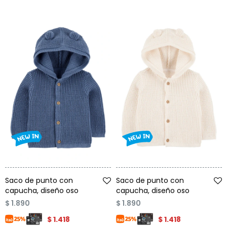
Condiciones
Cuarto
del
Política
bebé
de
Privacidad
Condiciones
de
compra
Talle
Talle
Saco de punto con
Saco de punto con
capucha, diseño oso
capucha, diseño oso
$
1.890
$
1.890
$
1.418
$
1.418