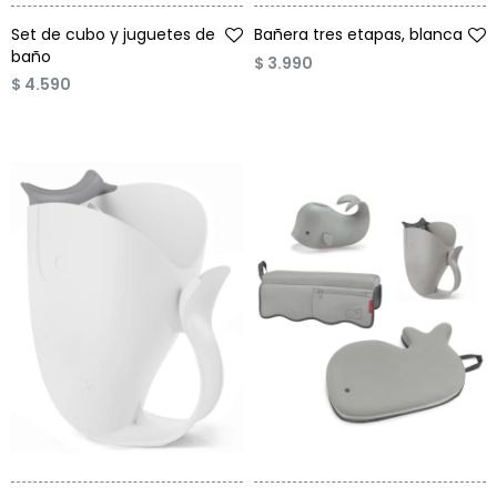
Talle
Talle
Set de cubo y juguetes de
Bañera tres etapas, blanca
baño
$
3.990
$
4.590
Talle
Talle