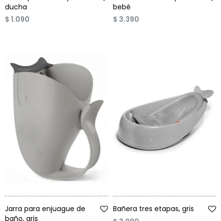
ducha
bebé
$
1.090
$
3.390
Talle
Talle
Jarra para enjuague de
Bañera tres etapas, gris
baño, gris