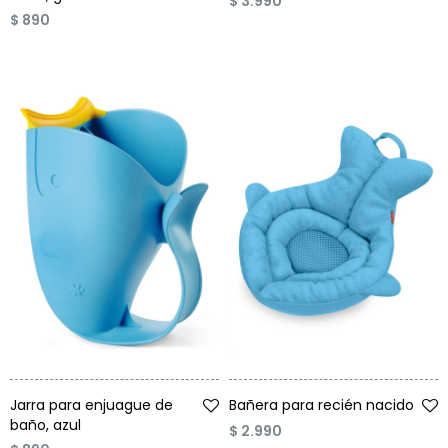
$
3.990
$
890
Talle
Talle
Jarra para enjuague de
Bañera para recién nacido
baño, azul
$
2.990