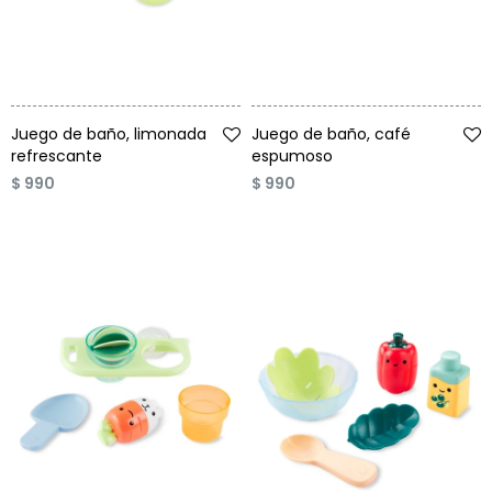
Condiciones
Cuarto
del
Política
bebé
de
Privacidad
Talle
Talle
Condiciones
Juego de baño, limonada
Juego de baño, café
de
refrescante
espumoso
compra
$
990
$
990