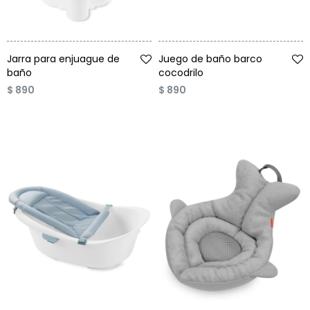
Talle
Talle
Jarra para enjuague de
Juego de baño barco
baño
cocodrilo
$
890
$
890