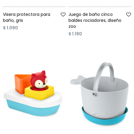
Talle
Talle
Visera protectora para
Juego de baño cinco
baño, gris
baldes rociadores, diseño
zoo
$
1.090
$
1.190