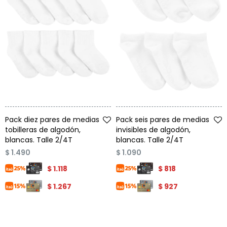
Talle
Talle
Pack diez pares de medias
Pack seis pares de medias
tobilleras de algodón,
invisibles de algodón,
blancas. Talle 2/4T
blancas. Talle 2/4T
$
1.490
$
1.090
$
1.118
$
818
$
1.267
$
927