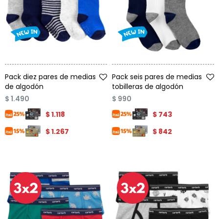
Talle
Talle
Pack diez pares de medias
Pack seis pares de medias
de algodón
tobilleras de algodón
$
1.490
$
990
$
1.118
$
743
$
1.267
$
842