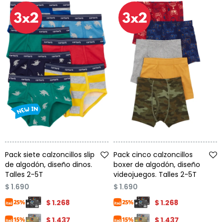
Talle
Talle
Pack siete calzoncillos slip
Pack cinco calzoncillos
de algodón, diseño dinos.
boxer de algodón, diseño
Talles 2-5T
videojuegos. Talles 2-5T
$
1.690
$
1.690
$
1.268
$
1.268
$
1.437
$
1.437