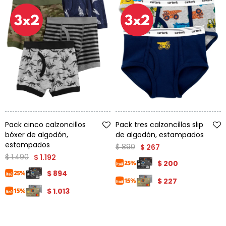
Talle
Talle
Pack cinco calzoncillos
Pack tres calzoncillos slip
bóxer de algodón,
de algodón, estampados
estampados
$
890
$
267
$
1.490
$
1.192
$
200
$
894
$
227
$
1.013