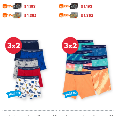
$
1.193
$
1.193
$
1.352
$
1.352
Talle
Talle