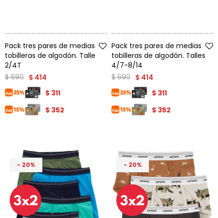
Talle
Talle
Pack tres pares de medias
Pack tres pares de medias
tobilleras de algodón. Talle
tobilleras de algodón. Talles
2/4T
4/7-8/14
$
690
$
690
$
414
$
414
$
311
$
311
$
352
$
352
20
20