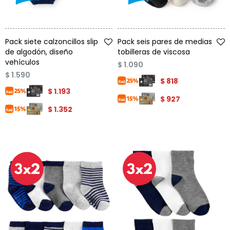
Talle
Talle
Pack siete calzoncillos slip
Pack seis pares de medias
de algodón, diseño
tobilleras de viscosa
vehículos
$
1.090
$
1.590
$
818
$
1.193
$
927
$
1.352