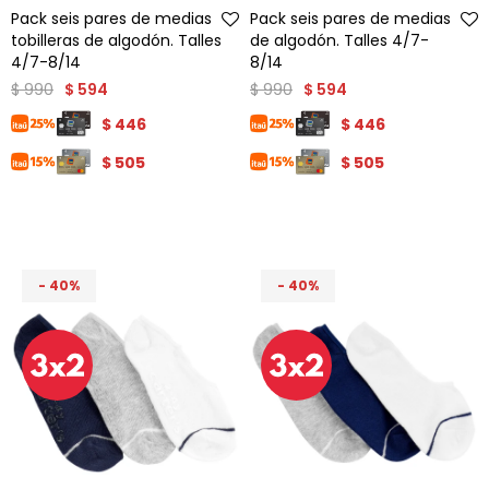
Pack seis pares de medias
Pack seis pares de medias
tobilleras de algodón. Talles
de algodón. Talles 4/7-
4/7-8/14
8/14
$
990
$
990
$
594
$
594
$
446
$
446
$
505
$
505
40
40