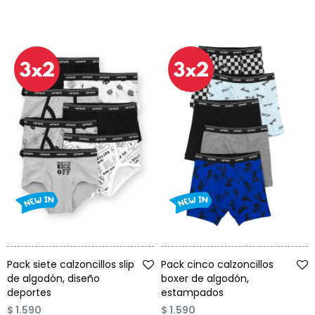
Condiciones
Cuarto
del
Política
bebé
de
Privacidad
Condiciones
de
compra
Talle
Talle
Pack siete calzoncillos slip
Pack cinco calzoncillos
de algodón, diseño
boxer de algodón,
deportes
estampados
$
1.590
$
1.590