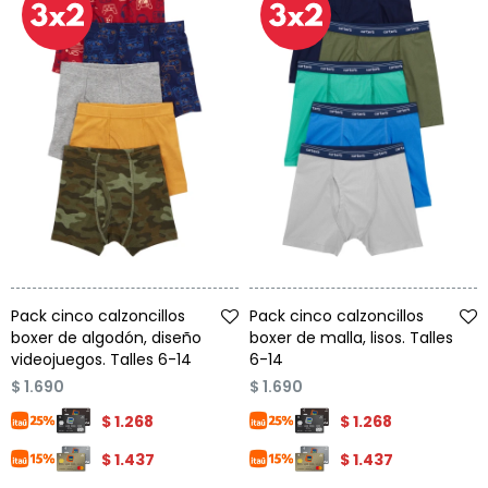
Talle
Talle
Pack cinco calzoncillos
Pack cinco calzoncillos
boxer de algodón, diseño
boxer de malla, lisos. Talles
videojuegos. Talles 6-14
6-14
$
1.690
$
1.690
$
1.268
$
1.268
$
1.437
$
1.437