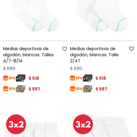
Talle
Talle
Medias deportivas de
Medias deportivas de
algodón, blancas. Talles
algodón, blancas. Talle
4/7-8/14
2/4T
$
690
$
690
$
518
$
518
$
587
$
587