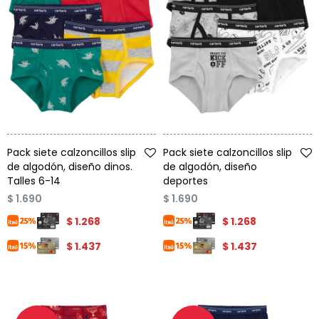
Talle
Talle
Pack siete calzoncillos slip
Pack siete calzoncillos slip
de algodón, diseño dinos.
de algodón, diseño
Talles 6-14
deportes
$
1.690
$
1.690
$
1.268
$
1.268
$
1.437
$
1.437