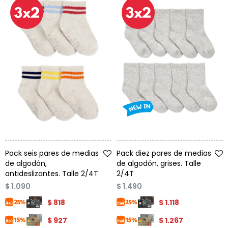
Talle
Talle
Pack seis pares de medias
Pack diez pares de medias
de algodón,
de algodón, grises. Talle
antideslizantes. Talle 2/4T
2/4T
$
1.090
$
1.490
$
818
$
1.118
$
927
$
1.267