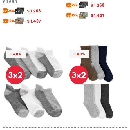
$
1.690
$
1.268
$
1.268
$
1.437
$
1.437
40
40
Talle
Talle