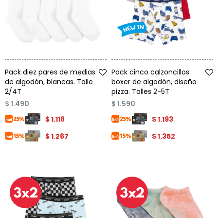
Talle
Talle
Pack diez pares de medias
Pack cinco calzoncillos
de algodón, blancas. Talle
boxer de algodón, diseño
2/4T
pizza. Talles 2-5T
$
1.490
$
1.590
$
1.118
$
1.193
$
1.267
$
1.352