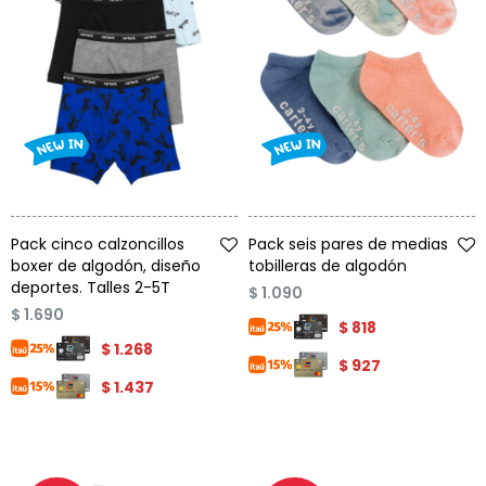
Talle
Talle
Pack cinco calzoncillos
Pack seis pares de medias
boxer de algodón, diseño
tobilleras de algodón
deportes. Talles 2-5T
$
1.090
$
1.690
$
818
$
1.268
$
927
$
1.437