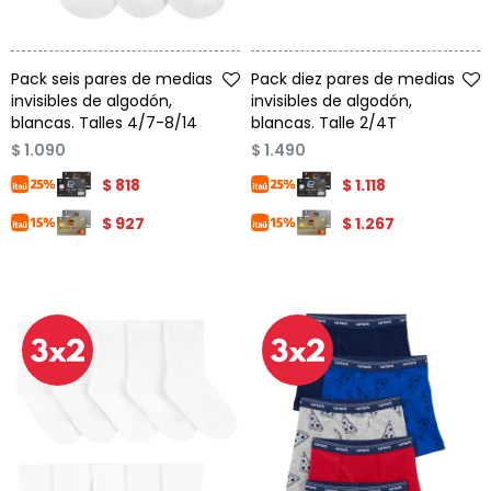
Talle
Talle
Pack seis pares de medias
Pack diez pares de medias
invisibles de algodón,
invisibles de algodón,
blancas. Talles 4/7-8/14
blancas. Talle 2/4T
$
1.090
$
1.490
$
818
$
1.118
$
927
$
1.267