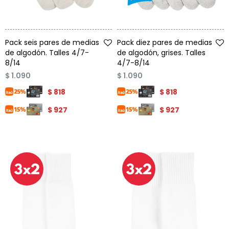
Talle
Talle
Pack seis pares de medias
Pack diez pares de medias
de algodón. Talles 4/7-
de algodón, grises. Talles
8/14
4/7-8/14
$
1.090
$
1.090
$
818
$
818
$
927
$
927