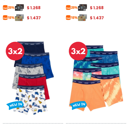
$
1.268
$
1.268
$
1.437
$
1.437
Talle
Talle