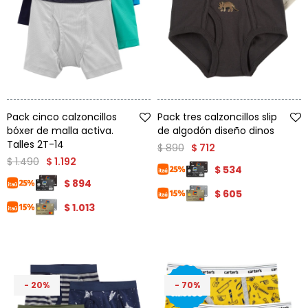
Talle
Talle
Pack cinco calzoncillos
Pack tres calzoncillos slip
bóxer de malla activa.
de algodón diseño dinos
Talles 2T-14
$
890
$
712
$
1.490
$
1.192
$
534
$
894
$
605
$
1.013
20
70