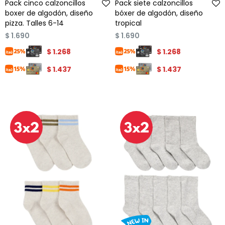
Pack cinco calzoncillos
Pack siete calzoncillos
boxer de algodón, diseño
bóxer de algodón, diseño
pizza. Talles 6-14
tropical
$
1.690
$
1.690
$
1.268
$
1.268
$
1.437
$
1.437