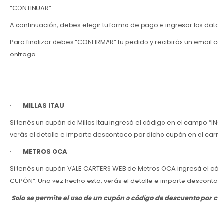
“CONTINUAR”.
A continuación, debes elegir tu forma de pago e ingresar los datos
Para finalizar debes “CONFIRMAR” tu pedido y recibirás un email c
entrega.
·
MILLAS ITAU
Si tenés un cupón de Millas Itau ingresá el código en el campo 
verás el detalle e importe descontado por dicho cupón en el carri
·
METROS OCA
Si tenés un cupón VALE CARTERS WEB de Metros OCA ingresá el c
CUPÓN”. Una vez hecho esto, verás el detalle e importe descontad
Solo se permite el uso de un cupón o código de descuento por 