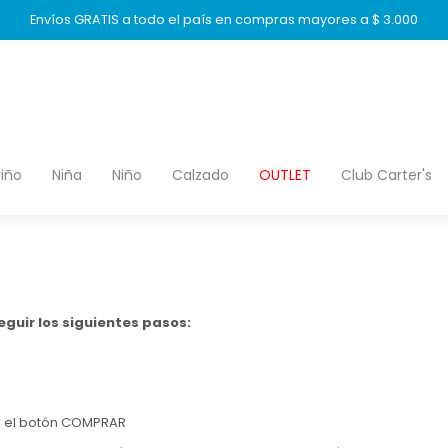
Envíos GRATIS a todo el país en compras mayores a $ 3.000
iño
Niña
Niño
Calzado
OUTLET
Club Carter's
guir los siguientes pasos:
ar el botón COMPRAR