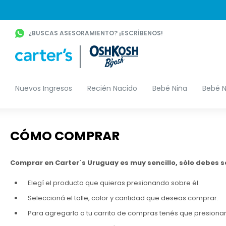
¿BUSCAS ASESORAMIENTO? ¡ESCRÍBENOS!
Nuevos Ingresos
Recién Nacido
Bebé Niña
Bebé N
CÓMO COMPRAR
Comprar en Carter´s Uruguay es muy sencillo, sólo debes se
Elegí el producto que quieras presionando sobre él.
Seleccioná el talle, color y cantidad que deseas comprar.
Para agregarlo a tu carrito de compras tenés que presion