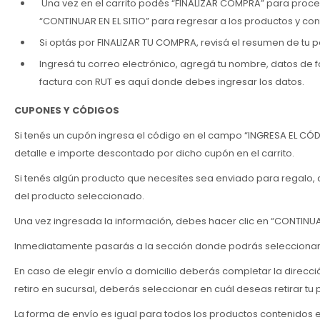
Una vez en el carrito podés “FINALIZAR COMPRA” para proced
“CONTINUAR EN EL SITIO” para regresar a los productos y con
Si optás por FINALIZAR TU COMPRA, revisá el resumen de tu p
Ingresá tu correo electrónico, agregá tu nombre, datos de f
factura con RUT es aquí donde debes ingresar los datos.
CUPONES Y CÓDIGOS
Si tenés un cupón ingresa el código en el campo “INGRESA EL CÓD
detalle e importe descontado por dicho cupón en el carrito.
Si tenés algún producto que necesites sea enviado para regalo, 
del producto seleccionado.
Una vez ingresada la información, debes hacer clic en “CONTINU
Inmediatamente pasarás a la sección donde podrás seleccionar l
En caso de elegir envío a domicilio deberás completar la direcci
retiro en sucursal, deberás seleccionar en cuál deseas retirar tu
La forma de envío es igual para todos los productos contenidos e