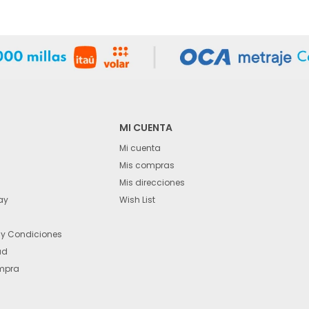
MI CUENTA
Mi cuenta
Mis compras
Mis direcciones
ay
Wish List
 y Condiciones
ad
mpra