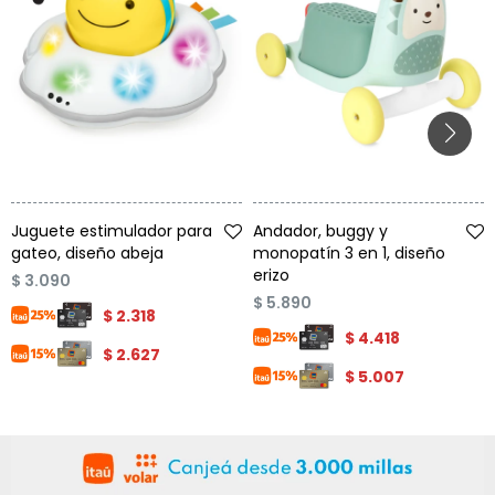
Talle
Talle
Juguete estimulador para
Andador, buggy y
gateo, diseño abeja
monopatín 3 en 1, diseño
erizo
$
3.090
$
5.890
$
2.318
$
4.418
$
2.627
$
5.007