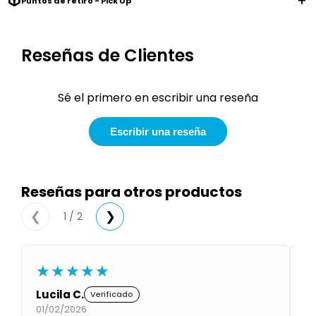
Puntos de retiro - Pick Up
Condiciones
Cuarto
del
Política
bebé
de
Reseñas de Clientes
Privacidad
Condiciones
de
Sé el primero en escribir una reseña
compra
Escribir una reseña
Reseñas para otros productos
1 / 2
❮
❯
★★★★★
Lucila C.
Gl
Verificado
01/02/2026
01