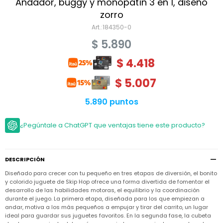
Niño
Andador, buggy y monopatín 3 en 1, diseño
Bebé
Niña
zorro
Ver
Niña
184350-0
Accesorios
todo
Bebé
$
5.890
NIño
Bodies
Ver
Niño
todo
$
4.418
Accesorios
Niña
Camperas
y
Ver
Calzado
Chalecos
$
5.007
Bodies
Accesorios
todo
Niño
Pantalones
Camperas
Camperas
5.890 puntos
OUTLET
y
y
Accesorios
Chalecos
Chalecos
Sets
Camperas
¿Pegúntale a ChatGPT que ventajas tiene este producto?
Club
Pantalones
Pantalones
y
Trajes
Carter's
Chalecos
de
baño
Sets
Sets
Pantalones
DESCRIPCIÓN
Carter's
Remeras
Trajes
Trajes
Tips
y
Diseñado para crecer con tu pequeño en tres etapas de diversión, el bonito
de
de
Sets
camisas
y colorido juguete de Skip Hop ofrece una forma divertida de fomentar el
baño
baño
desarrollo de las habilidades motoras, el equilibrio y la coordinación
Trajes
Vestidos
durante el juego. La primera etapa, diseñada para los que empiezan a
Remeras
Remeras
de
andar, motiva a los más pequeños a empujar y tirar del carrito, un lugar
y
y
baño
camisas
camisas
Enteritos
ideal para guardar sus juguetes favoritos. En la segunda fase, la cubeta