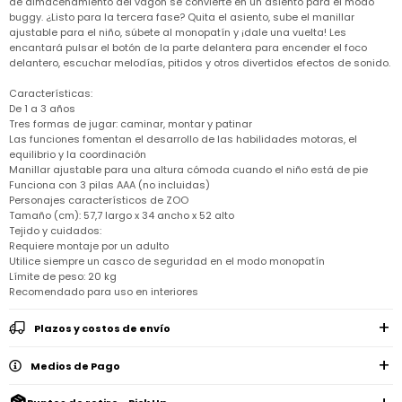
de almacenamiento del vagón se convierte en un asiento para el modo
Remeras
Ver
buggy. ¿Listo para la tercera fase? Quita el asiento, sube el manillar
Shorts
Vestidos
y
Empresa
Pijamas
todo
camisas
ajustable para el niño, súbete al monopatín y ¡dale una vuelta! Les
Skip
encantará pulsar el botón de la parte delantera para encender el foco
Enteritos
Enteritos
Shorts
Hop
Contacto
delantero, escuchar melodías, pitidos y otros divertidos efectos de sonido.
Shorts
Compra
y
Polleras
Pijamas
Pijamas
Baño
Nuestras
Características:
Enteritos
del
Tiendas
Cómo
De 1 a 3 años
Calzado
bebé
Calzado
Ropa
comprar
Tres formas de jugar: caminar, montar y patinar
interior
Pijamas
Trabaja
Las funciones fomentan el desarrollo de las habilidades motoras, el
Buzos
Paseo
Buzos
con
Guía
equilibrio y la coordinación
y
del
y
Shorts
Ropa
nosotros
de
sacos
Manillar ajustable para una altura cómoda cuando el niño está de pie
bebé
sacos
y
interior
talles
Funciona con 3 pilas AAA (no incluidas)
Polleras
Relaciones
Personajes característicos de ZOO
Bolsos
Calzado
con
Envíos
Tamaño (cm): 57,7 largo x 34 ancho x 52 alto
maternales
Calzado
inversionistas
y
Tejido y cuidados:
cambios
Buzos
Requiere montaje por un adulto
Mochilas
Buzos
y
Carter
Utilice siempre un casco de seguridad en el modo monopatín
y
y
sacos
´s
Club
valijas
Límite de peso: 20 kg
sacos
inc
Carter's
Recomendado para uso en interiores
Uruguay
Alimentación
Socios
del
internacionales
Gift
Plazos y costos de envío
bebé
Card
Ciber
Medios de Pago
Juegos
Junio
Promociones
y
2026
Bases
juguetes
y