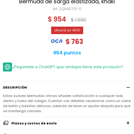
Niño
Bermuda de sarga elastizada, khaki
Bebé
Niña
2Q945710-0
Ver
Niña
Accesorios
$
954
todo
$
1.590
Bebé
NIño
Bodies
Ver
Niño
40
todo
Accesorios
Niña
Camperas
$
763
y
Ver
Calzado
Chalecos
Bodies
Accesorios
todo
954 puntos
Niño
Pantalones
Camperas
Camperas
OUTLET
y
y
Accesorios
¿Pegúntale a ChatGPT que ventajas tiene este producto?
Chalecos
Chalecos
Sets
Camperas
Club
Pantalones
Pantalones
y
Trajes
Carter's
Chalecos
de
DESCRIPCIÓN
baño
Sets
Sets
Pantalones
Estas suaves bermudas chinas añaden sofisticación a cualquier look,
Carter's
Remeras
Trajes
Trajes
dentro y fuera del colegio. Cuentan con detalles necesarios como un cierre
Tips
y
de
de
Sets
de botón y bolsillos oblicuos, además de tener un ajuste relajado para que
camisas
baño
baño
se mantenga cómodo.
Trajes
Vestidos
Remeras
Remeras
de
Plazos y costos de envío
y
y
baño
camisas
camisas
Enteritos