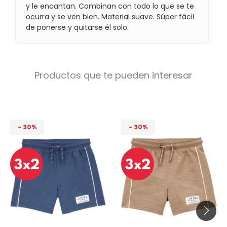
y le encantan. Combinan con todo lo que se te
Condiciones
Cuarto
ocurra y se ven bien. Material suave. Súper fácil
del
Política
de ponerse y quitarse él solo.
bebé
de
Privacidad
Condiciones
de
Productos que te pueden interesar
compra
30
30