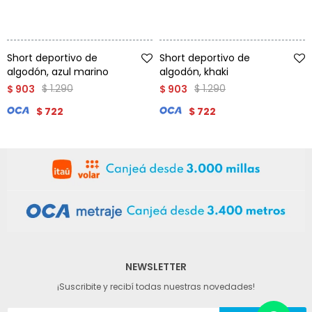
Talle
Talle
Short deportivo de
Short deportivo de
algodón, azul marino
algodón, khaki
$
1.290
$
1.290
$
903
$
903
$
722
$
722
NEWSLETTER
¡Suscribite y recibí todas nuestras novedades!