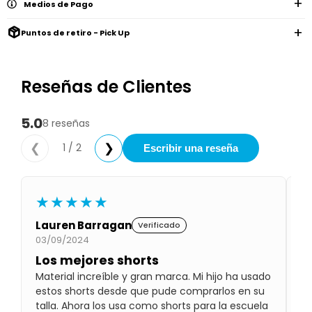
Remeras
Medios de Pago
Ver
Shorts
Vestidos
y
Empresa
Pijamas
todo
camisas
Skip
Puntos de retiro - Pick Up
Enteritos
Enteritos
Shorts
Hop
Contacto
Shorts
Compra
y
Polleras
Pijamas
Pijamas
Baño
Nuestras
Enteritos
del
Tiendas
Cómo
Reseñas de Clientes
Calzado
bebé
Calzado
Ropa
comprar
interior
Pijamas
Trabaja
Buzos
Paseo
Buzos
con
Guía
5.0
y
8 reseñas
del
y
Shorts
Ropa
nosotros
de
sacos
bebé
sacos
y
interior
talles
Polleras
1 / 2
❮
❯
Escribir una reseña
Relaciones
Bolsos
Calzado
con
Envíos
maternales
Calzado
inversionistas
y
cambios
Buzos
Mochilas
Buzos
y
★★★★★
Carter
y
y
sacos
´s
Club
valijas
sacos
inc
Carter's
Lauren Barragan
C
Verificado
Uruguay
03/09/2024
08
Alimentación
Socios
del
internacionales
Gift
Los mejores shorts
E
bebé
Card
Material increíble y gran marca. Mi hijo ha usado
Si
Ciber
Juegos
Junio
Promociones
estos shorts desde que pude comprarlos en su
m
y
2026
Bases
talla. Ahora los usa como shorts para la escuela
juguetes
y