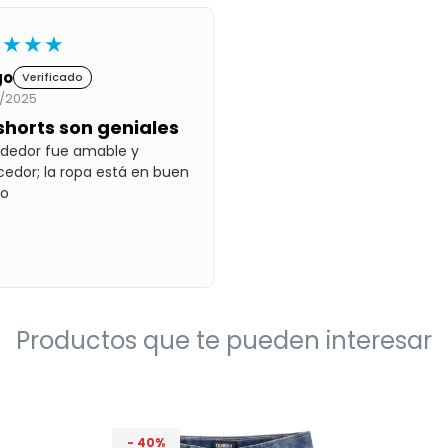
★★★★
go
Verificado
/2025
shorts son geniales
ndedor fue amable y
edor; la ropa está en buen
do
Productos que te pueden interesar
40