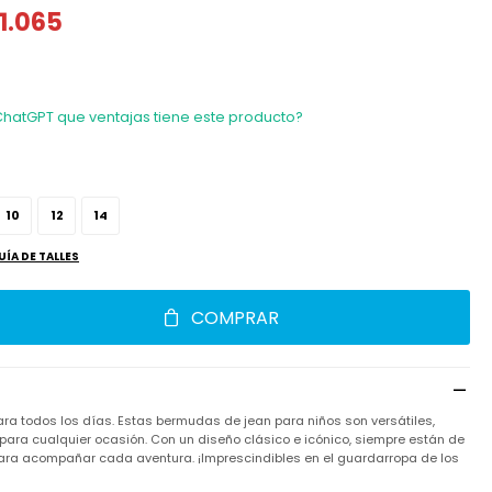
1.065
ChatGPT que ventajas tiene este producto?
10
12
14
UÍA DE TALLES
COMPRAR
ra todos los días. Estas bermudas de jean para niños son versátiles,
 para cualquier ocasión. Con un diseño clásico e icónico, siempre están de
ara acompañar cada aventura. ¡Imprescindibles en el guardarropa de los