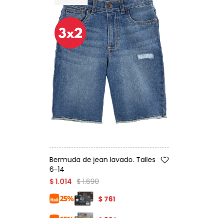
Talle
Bermuda de jean lavado. Talles
6-14
$
1.690
$
1.014
$
761