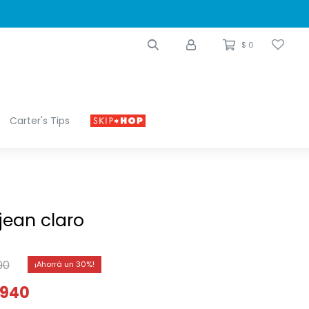
$
0
Carter's Tips
ean claro
90
30
940