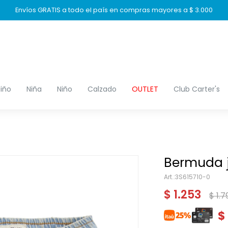
Envíos GRATIS a todo el país en compras mayores a $ 3.000
iño
Niña
Niño
Calzado
OUTLET
Club Carter's
Bermuda j
3S615710-0
$
1.253
$
1.7
$