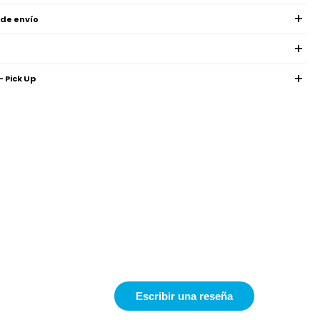
 de envío
- Pick Up
Escribir una reseña