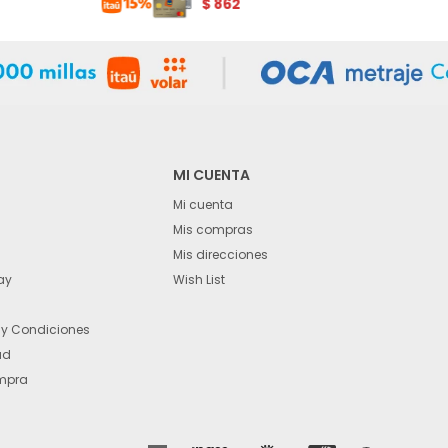
$
862
MI CUENTA
Mi cuenta
Mis compras
Mis direcciones
ay
Wish List
 y Condiciones
ad
mpra