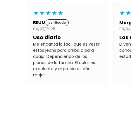
★★★★★
★
BRJM
Mar
Verificado
04/07/2025
08/04
Uso diario
Los 
Me encanta lo fácil que es vestir
El ve
estos jeans para arriba o para
conoc
abajo. Dependiendo de los
esta
planes de la familia. El color es
excelente y el precio es aún
mejor.