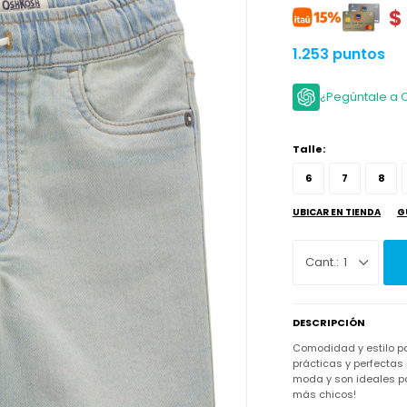
$
1.253 puntos
¿Pegúntale a 
Talle:
6
7
8
UBICAR EN TIENDA
G
1
DESCRIPCIÓN
Comodidad y estilo pa
prácticas y perfectas
moda y son ideales p
más chicos!