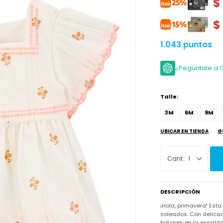
$
$
1.043 puntos
¿Pegúntale a 
Talle:
3M
6M
9M
UBICAR EN TIENDA
G
1
DESCRIPCIÓN
¡Hola, primavera! Esta
soleados. Con delica
botones en la espalda 