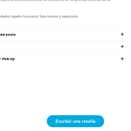
dia tapeta funcional Tela liviana y texturada
 de envío
- Pick Up
Escribir una reseña