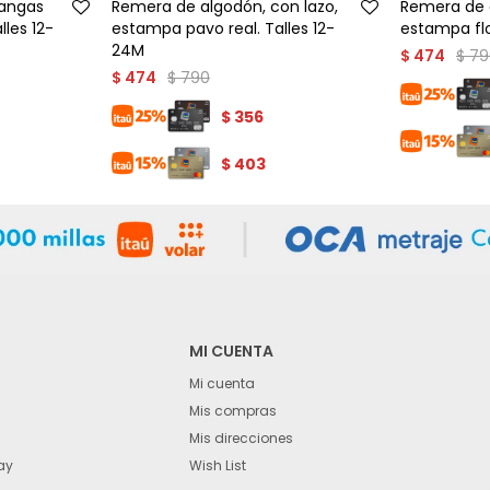
angas
Remera de algodón, con lazo,
Remera de a
lles 12-
estampa pavo real. Talles 12-
estampa flo
24M
$
79
$
474
$
790
$
474
$
356
$
403
MI CUENTA
Mi cuenta
Mis compras
Mis direcciones
ay
Wish List