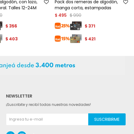
lgodón, con lazo,
Pack dos remeras de algodón,
ral. Talles 12-24M
manga corta, estampadas
0
$
990
$
495
$
356
$
371
$
403
$
421
NEWSLETTER
¡Suscribite y recibí todas nuestras novedades!
SUSCRIBIRME