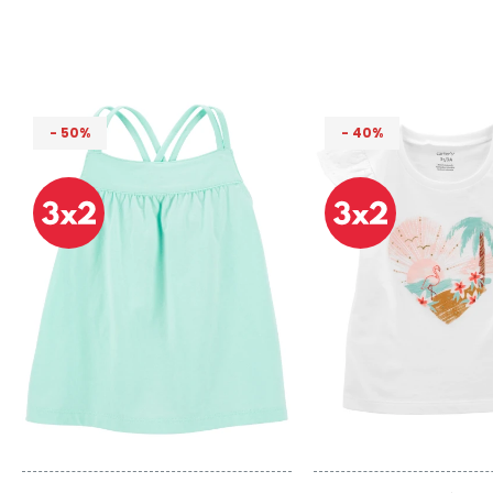
50
40
Talle
Talle