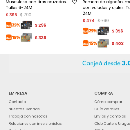
Musculosa con tiras cruzadas.
Remera de algodón, m
Talles 6-24M
con volados y ojales. Ta
24M
$
790
$
395
$
790
$
474
$
296
$
356
$
336
$
403
EMPRESA
COMPRA
Contacto
Cómo comprar
Nuestras Tiendas
Guía de talles
Trabaja con nosotros
Envíos y cambios
Relaciones con inversionistas
Club Carter's Urugu