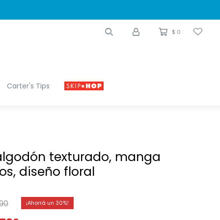
$
0
Carter's Tips
algodón texturado, manga
s, diseño floral
490
30