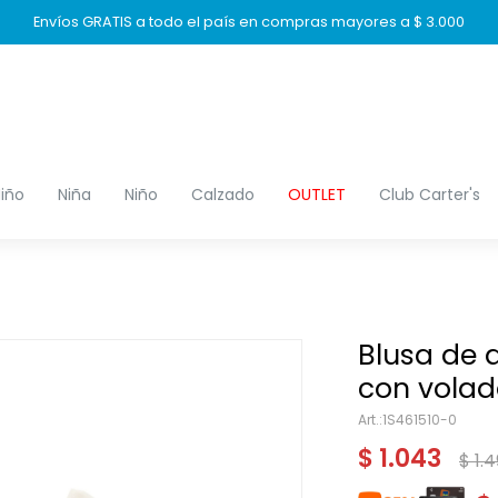
Envíos GRATIS a todo el país en compras mayores a $ 3.000
iño
Niña
Niño
Calzado
OUTLET
Club Carter's
Blusa de 
con volado
1S461510-0
$
1.043
$
1.