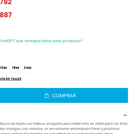
782
887
ChatGPT que ventajas tiene este producto?
12M
18M
24M
UÍA DE TALLES
COMPRAR
 blusa de tejido con textura arrugada para bebé niña es ideal para los días
das mangas con volados, un encantador estampado floral y prácticos
para vestirla fácilmente, se convertirá en su prenda favorita de la