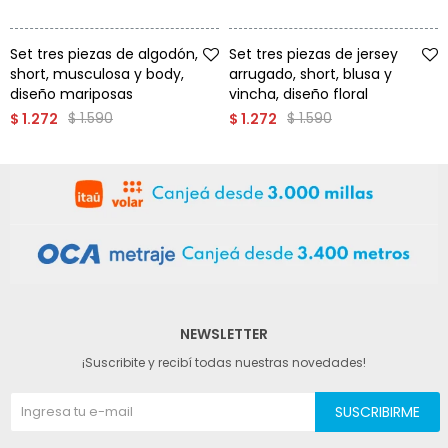
Talle
Talle
Set tres piezas de algodón,
Set tres piezas de jersey
short, musculosa y body,
arrugado, short, blusa y
diseño mariposas
vincha, diseño floral
$
1.590
$
1.590
$
1.272
$
1.272
NEWSLETTER
¡Suscribite y recibí todas nuestras novedades!
SUSCRIBIRME