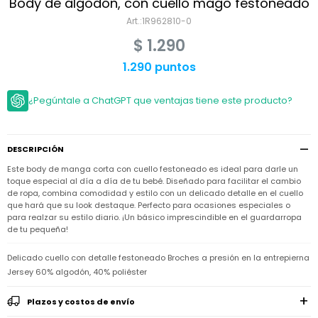
Niño
Body de algodón, con cuello mago festoneado
Bebé
Niña
1R962810-0
Ver
Niña
Accesorios
$
1.290
todo
Bebé
NIño
Bodies
1.290 puntos
Ver
Niño
todo
Accesorios
Niña
Camperas
¿Pegúntale a ChatGPT que ventajas tiene este producto?
y
Ver
Calzado
Chalecos
Bodies
Accesorios
todo
Niño
Pantalones
Camperas
Camperas
OUTLET
DESCRIPCIÓN
y
y
Accesorios
Chalecos
Chalecos
Sets
Este body de manga corta con cuello festoneado es ideal para darle un
Camperas
Club
toque especial al día a día de tu bebé. Diseñado para facilitar el cambio
Pantalones
Pantalones
y
Trajes
de ropa, combina comodidad y estilo con un delicado detalle en el cuello
Carter's
Chalecos
de
que hará que su look destaque. Perfecto para ocasiones especiales o
baño
Sets
Sets
para realzar su estilo diario. ¡Un básico imprescindible en el guardarropa
Pantalones
de tu pequeña!
Carter's
Remeras
Trajes
Trajes
Tips
y
de
de
Sets
camisas
Delicado cuello con detalle festoneado Broches a presión en la entrepierna
baño
baño
Jersey 60% algodón, 40% poliéster
Trajes
Vestidos
Remeras
Remeras
de
y
y
baño
Plazos y costos de envío
camisas
camisas
Enteritos