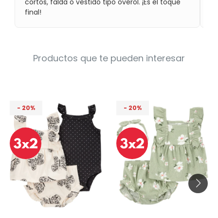
cortos, falda o vestido tipo overol. ¡Es el toque
ad
Condiciones
final!
Cuarto
del
Política
bebé
de
Privacidad
Condiciones
Productos que te pueden interesar
de
compra
20
20