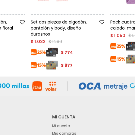
Talle
Talle
dón,
Set dos piezas de algodón,
Pack cuatr
 floral
pantalón y body, diseño
calado, ma
duraznos
$
1
$
1.050
$
1.290
$
1.032
$
774
$
877
MI CUENTA
Mi cuenta
Mis compras