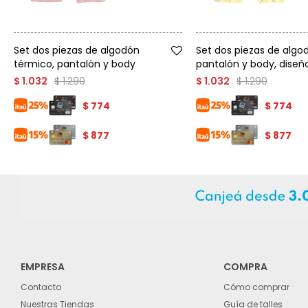
Talle
Talle
Set dos piezas de algodón
Set dos piezas de algo
térmico, pantalón y body
pantalón y body, diseño
$
1.290
$
1.290
$
1.032
$
1.032
$
774
$
774
$
877
$
877
EMPRESA
COMPRA
Contacto
Cómo comprar
Nuestras Tiendas
Guía de talles