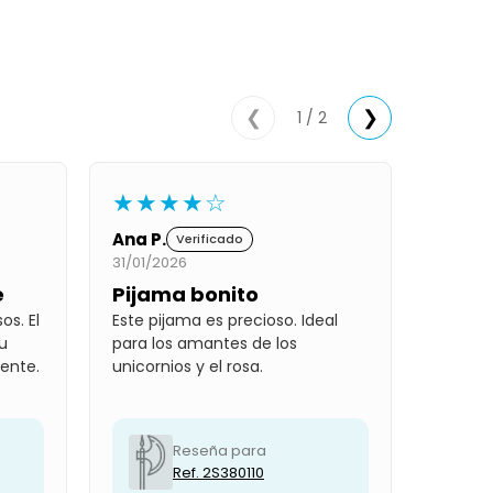
1 / 2
❮
❯
★★★★☆
Ana P.
Verificado
31/01/2026
e
Pijama bonito
os. El
Este pijama es precioso. Ideal
u
para los amantes de los
ente.
unicornios y el rosa.
Reseña para
Ref. 2S380110