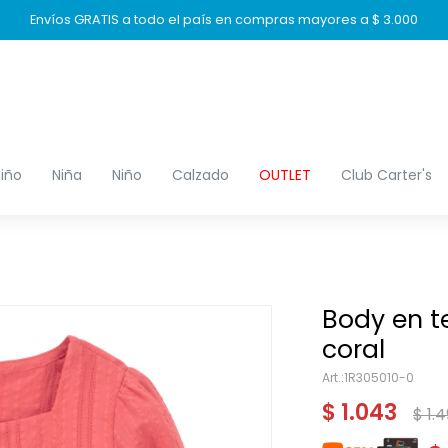
Envíos GRATIS a todo el país en compras mayores a $ 3.000
iño
Niña
Niño
Calzado
OUTLET
Club Carter's
Body en t
coral
1R305010-0
$
1.043
$
1.