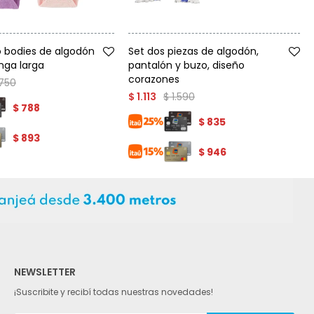
Talle
o bodies de algodón
Set dos piezas de algodón,
nga larga
pantalón y buzo, diseño
corazones
.750
$
1.590
$
1.113
$
788
$
835
$
893
$
946
NEWSLETTER
¡Suscribite y recibí todas nuestras novedades!