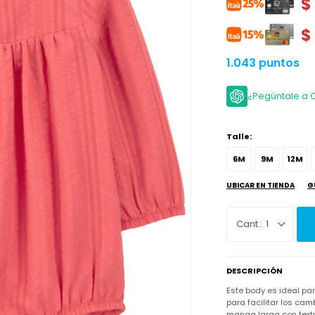
$
$
1.043 puntos
¿Pegúntale a 
Talle:
6M
9M
12M
UBICAR EN TIENDA
G
1
DESCRIPCIÓN
Este body es ideal pa
para facilitar los cam
manga larga con text