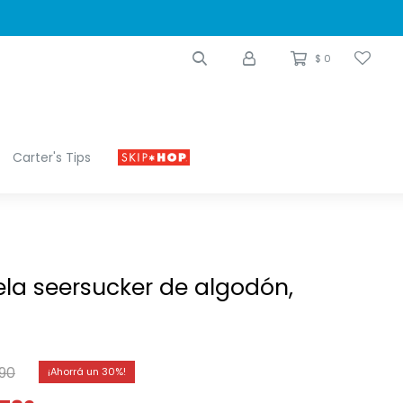
$
0
Carter's Tips
ela seersucker de algodón,
490
30