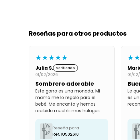
Reseñas para otros productos
★★★★★
★
Julia S.
Mari
Verificado
01/02/2026
01/02
Sombrero adorable
Bue
Este gorro es una monada. Mi
Le qu
mamá me lo regaló para el
es un
bebé. Me encanta y hemos
reco
recibido muchísimos halagos.
Reseña para
Ref. 1U502610