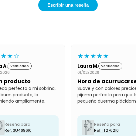
Escribir una reseña
★★★☆
★★★★★
a A.
Laura M.
Verificado
Verificado
/2026
01/02/2026
n producto
Hora de acurrucars
eda perfecto a mi sobrina,
Suave y con colores precios
 buen producto, lo
pijama perfecto para que t
miendo ampliamente.
pequeño duerma plácidam
Reseña para
Reseña para
Ref. 3U468610
Ref. 1T276210