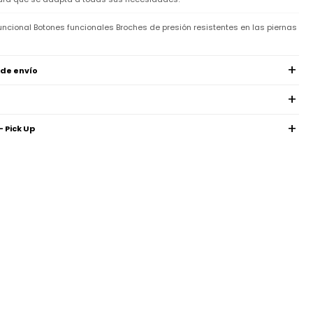
ncional Botones funcionales Broches de presión resistentes en las piernas
 de envío
- Pick Up