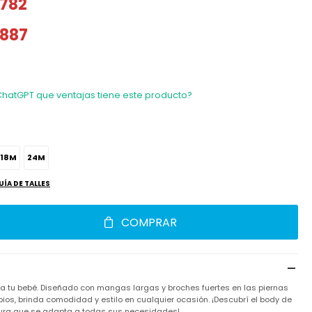
782
887
ChatGPT que ventajas tiene este producto?
18M
24M
UÍA DE TALLES
COMPRAR
ra tu bebé. Diseñado con mangas largas y broches fuertes en las piernas
bios, brinda comodidad y estilo en cualquier ocasión. ¡Descubrí el body de
ura que se adapta a todas sus necesidades!