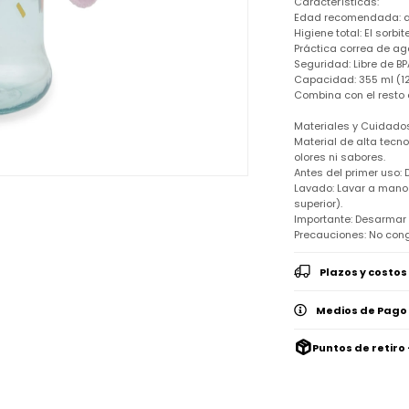
Características:
Edad recomendada: a p
Higiene total: El sorb
Práctica correa de aga
Seguridad: Libre de BPA
Capacidad: 355 ml (12
Combina con el resto 
Materiales y Cuidados
Material de alta tecno
olores ni sabores.
Antes del primer uso: 
Lavado: Lavar a mano 
superior).
Importante: Desarmar
Precauciones: No conge
Plazos y costos
Medios de Pago
Puntos de retiro 