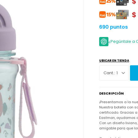
$
$
690 puntos
¿Pegúntale a 
UBICAR EN TIENDA
1
DESCRIPCIÓN
¡Presentamos a la nue
Nuestra botella con so
certificado. Gracias 
Eastman, ayudamos a r
Con un diseño liviano,
amigable para que los 