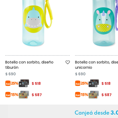
Talle
Talle
Botella con sorbito, diseño
Botella con sorbito, dis
tiburón
unicornio
$
690
$
690
$
518
$
518
$
587
$
587