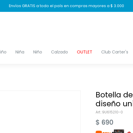
Envíos GRATIS a todo el país en compras mayores a $ 3.000
iño
Niña
Niño
Calzado
OUTLET
Club Carter's
Botella de
diseño un
9U615210-0
$
690