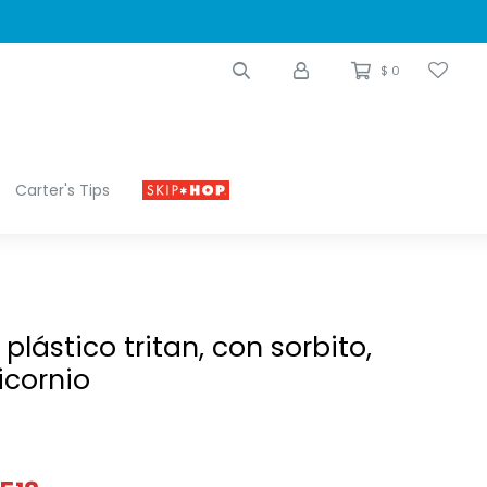
$
0
Carter's Tips
 plástico tritan, con sorbito,
icornio