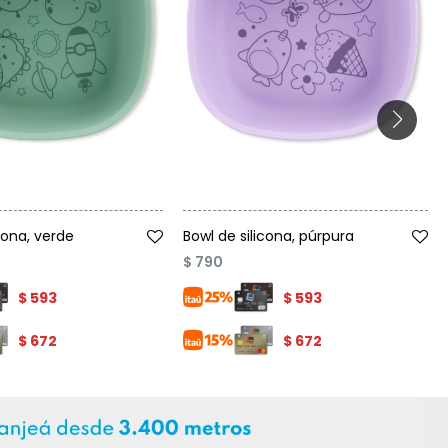
Talle
cona, verde
Bowl de silicona, púrpura
$
790
$
593
$
593
$
672
$
672