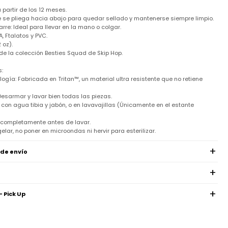
artir de los 12 meses.
ite se pliega hacia abajo para quedar sellado y mantenerse siempre limpio.
rre: Ideal para llevar en la mano o colgar.
, Ftalatos y PVC.
 oz).
de la colección Besties Squad de Skip Hop.
:
logía: Fabricada en Tritan™, un material ultra resistente que no retiene
Desarmar y lavar bien todas las piezas.
con agua tibia y jabón, o en lavavajillas (Únicamente en el estante
 completamente antes de lavar.
lar, no poner en microondas ni hervir para esterilizar.
 de envío
- Pick Up