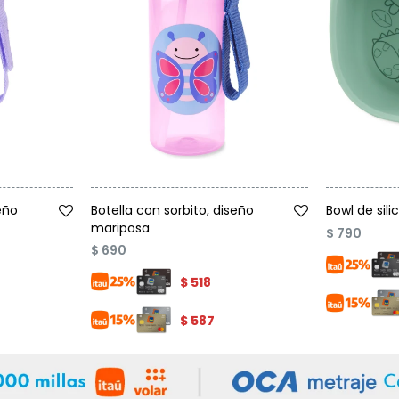
Talle
Talle
eño
Botella con sorbito, diseño
Bowl de sili
mariposa
$
790
$
690
$
518
$
587