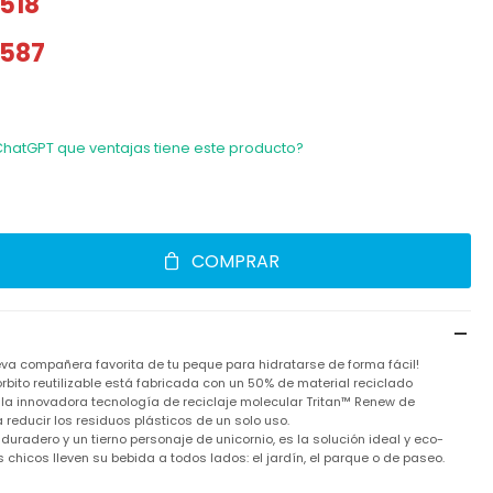
518
587
ChatGPT que ventajas tiene este producto?
COMPRAR
va compañera favorita de tu peque para hidratarse de forma fácil!
rbito reutilizable está fabricada con un 50% de material reciclado
a la innovadora tecnología de reciclaje molecular Tritan™ Renew de
educir los residuos plásticos de un solo uso.
 duradero y un tierno personaje de unicornio, es la solución ideal y eco-
chicos lleven su bebida a todos lados: el jardín, el parque o de paseo.