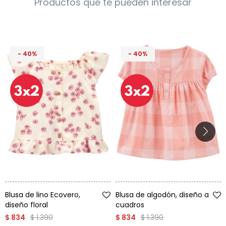
Productos que te pueden interesar
Condiciones
Cuarto
del
Política
bebé
de
Privacidad
40
40
Condiciones
de
compra
Talle
Talle
Blusa de lino Ecovero,
Blusa de algodón, diseño a
diseño floral
cuadros
$
1.390
$
1.390
$
834
$
834