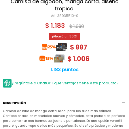
Niño
Camisa de algodón, manga corta, diseño
Bebé
Niña
tropical
Ver
Niña
3S935510-0
Accesorios
todo
Bebé
$
1.183
$
1.690
NIño
Bodies
Ver
Niño
todo
Accesorios
Niña
30
Camperas
y
Ver
Calzado
$
887
Chalecos
Bodies
Accesorios
todo
Niño
Pantalones
$
1.006
Camperas
Camperas
OUTLET
y
y
Accesorios
Chalecos
Chalecos
Sets
1.183 puntos
Camperas
Club
Pantalones
Pantalones
y
Trajes
Carter's
Chalecos
de
¿Pegúntale a ChatGPT que ventajas tiene este producto?
baño
Sets
Sets
Pantalones
Carter's
Remeras
Trajes
Trajes
Tips
y
de
de
Sets
DESCRIPCIÓN
camisas
baño
baño
Camisa de niño de manga corta, ideal para los días más cálidos.
Trajes
Vestidos
Remeras
Remeras
de
Confeccionada en materiales suaves y cómodos, esta prenda es perfecta
y
y
baño
para combinar con bermudas, jeans o pantalones. Es una opción versátil
camisas
camisas
Enteritos
para el guardarropa de los más pequeños. Su diseño práctico y moderno