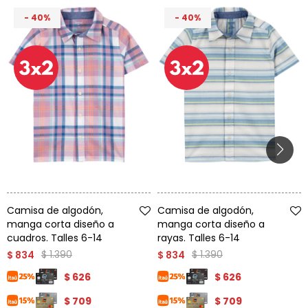
40
40
Talle
Talle
Camisa de algodón,
Camisa de algodón,
manga corta diseño a
manga corta diseño a
cuadros. Talles 6-14
rayas. Talles 6-14
$
1.390
$
1.390
$
834
$
834
$
626
$
626
$
709
$
709