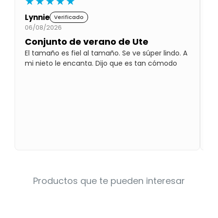
★★★★★
Condiciones
Cuarto
Lynnie
W
Verificado
del
Política
06/08/2026
06
bebé
de
Privacidad
Conjunto de verano de Ute
M
El tamaño es fiel al tamaño. Se ve súper lindo. A
A 
Condiciones
mi nieto le encanta. Dijo que es tan cómodo
ge
de
compra
Productos que te pueden interesar