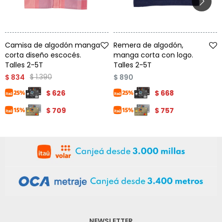
Talle
Talle
Camisa de algodón manga
Remera de algodón,
corta diseño escocés.
manga corta con logo.
Talles 2-5T
Talles 2-5T
$
1.390
$
834
$
890
$
626
$
668
$
709
$
757
NEWSLETTER