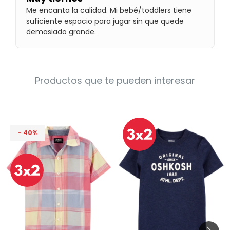
Condiciones
Me encanta la calidad. Mi bebé/toddlers tiene
Cuarto
suficiente espacio para jugar sin que quede
del
Política
bebé
demasiado grande.
de
Privacidad
Condiciones
de
compra
Productos que te pueden interesar
40