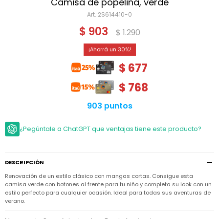
Niño
Camisa de popelina, verde
Bebé
Niña
2S614410-0
Ver
Niña
Accesorios
$
903
todo
$
1.290
Bebé
NIño
Bodies
Ver
Niño
30
todo
Accesorios
Niña
Camperas
$
677
y
Ver
Calzado
Chalecos
Bodies
Accesorios
todo
$
768
Niño
Pantalones
Camperas
Camperas
OUTLET
y
y
Accesorios
903 puntos
Chalecos
Chalecos
Sets
Camperas
Club
¿Pegúntale a ChatGPT que ventajas tiene este producto?
Pantalones
Pantalones
y
Trajes
Carter's
Chalecos
de
baño
Sets
Sets
Pantalones
Carter's
Remeras
DESCRIPCIÓN
Trajes
Trajes
Tips
y
de
de
Sets
Renovación de un estilo clásico con mangas cortas. Consigue esta
camisas
baño
baño
camisa verde con botones al frente para tu niño y completa su look con un
Trajes
estilo perfecto para cualquier ocasión. Ideal para todas sus aventuras de
Vestidos
Remeras
Remeras
de
verano.
y
y
baño
camisas
camisas
Enteritos