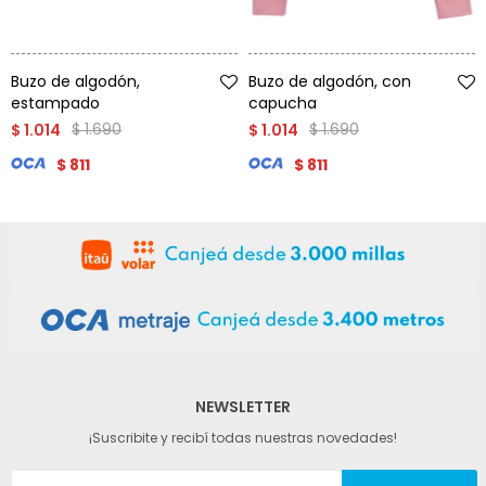
Talle
Talle
Buzo de algodón,
Buzo de algodón, con
estampado
capucha
$
1.690
$
1.690
$
1.014
$
1.014
$
811
$
811
NEWSLETTER
¡Suscribite y recibí todas nuestras novedades!