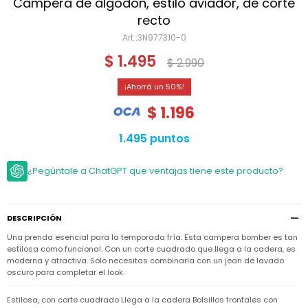
Niño
Campera de algodón, estilo aviador, de corte
Bebé
Niña
recto
Ver
Niña
3N977310-0
Accesorios
todo
Bebé
$
1.495
$
2.990
NIño
Bodies
Ver
Niño
todo
Accesorios
Niña
50
Camperas
y
Ver
Calzado
$
1.196
Chalecos
Bodies
Accesorios
todo
Niño
Pantalones
Camperas
Camperas
1.495 puntos
OUTLET
y
y
Accesorios
Chalecos
Chalecos
Sets
¿Pegúntale a ChatGPT que ventajas tiene este producto?
Camperas
Club
Pantalones
Pantalones
y
Trajes
Carter's
Chalecos
de
baño
Sets
Sets
Pantalones
DESCRIPCIÓN
Carter's
Remeras
Trajes
Trajes
Tips
Una prenda esencial para la temporada fría. Esta campera bomber es tan
y
de
de
Sets
camisas
estilosa como funcional. Con un corte cuadrado que llega a la cadera, es
baño
baño
moderna y atractiva. Solo necesitas combinarla con un jean de lavado
Trajes
oscuro para completar el look.
Vestidos
Remeras
Remeras
de
y
y
baño
camisas
camisas
Enteritos
Estilosa, con corte cuadrado Llega a la cadera Bolsillos frontales con