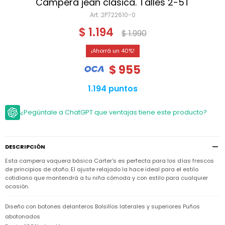
Niño
Campera jean clásica. Talles 2-5T
Bebé
Niña
2P722610-0
Ver
Niña
Accesorios
$
1.194
todo
$
1.990
Bebé
NIño
Bodies
Ver
Niño
40
todo
Accesorios
Niña
Camperas
$
955
y
Ver
Calzado
Chalecos
Bodies
Accesorios
todo
1.194 puntos
Niño
Pantalones
Camperas
Camperas
OUTLET
y
y
Accesorios
¿Pegúntale a ChatGPT que ventajas tiene este producto?
Chalecos
Chalecos
Sets
Camperas
Club
Pantalones
Pantalones
y
Trajes
Carter's
Chalecos
de
DESCRIPCIÓN
baño
Sets
Sets
Pantalones
Esta campera vaquera básica Carter's es perfecta para los días frescos
Carter's
Remeras
Trajes
Trajes
de principios de otoño. El ajuste relajado la hace ideal para el estilo
Tips
y
de
de
Sets
cotidiano que mantendrá a tu niña cómoda y con estilo para cualquier
camisas
baño
baño
ocasión.
Trajes
Vestidos
Remeras
Remeras
de
Diseño con botones delanteros Bolsillos laterales y superiores Puños
y
y
baño
abotonados
camisas
camisas
Enteritos