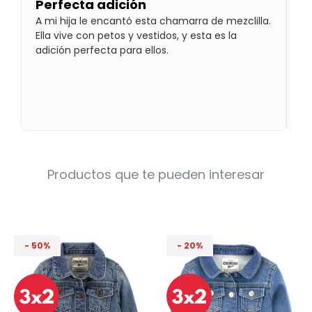
Perfecta adición
¡
Condiciones
Cuarto
A mi hija le encantó esta chamarra de mezclilla.
El
del
Política
Ella vive con petos y vestidos, y esta es la
pa
bebé
de
adición perfecta para ellos.
Privacidad
Condiciones
de
compra
Productos que te pueden interesar
50
20