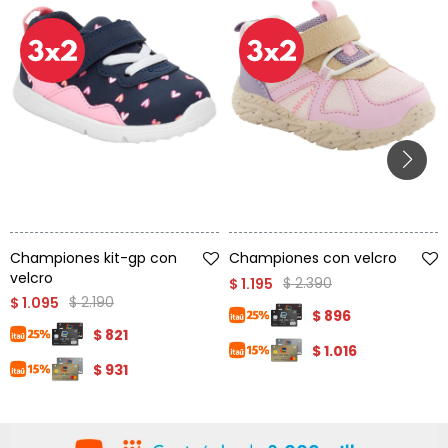
Talle
Talle
Championes kit-gp con
Championes con velcro
velcro
$
2.390
$
1.195
$
2.190
$
1.095
$
896
$
821
$
1.016
$
931