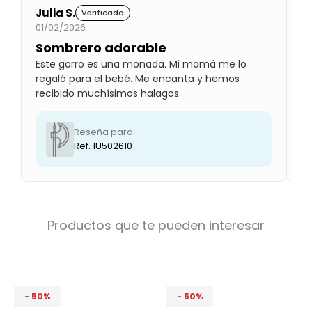
Condiciones
Julia S.
M
Verificado
Cuarto
01/02/2026
01
del
Política
bebé
de
Sombrero adorable
B
Privacidad
Este gorro es una monada. Mi mamá me lo
Le
regaló para el bebé. Me encanta y hemos
pr
Condiciones
de
recibido muchísimos halagos.
compra
Reseña para
Ref. 1U502610
Productos que te pueden interesar
50
50