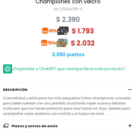
Niño
Championes con velcro
Bebé
Niña
ES25A01B-0
Ver
Niña
Accesorios
$
2.390
todo
Bebé
NIño
Bodies
$
1.793
Ver
Niño
todo
Accesorios
Niña
Camperas
$
2.032
y
Ver
Calzado
Chalecos
Bodies
Accesorios
todo
2.390 puntos
Niño
Pantalones
Camperas
Camperas
OUTLET
y
y
Accesorios
¿Pegúntale a ChatGPT que ventajas tiene este producto?
Chalecos
Chalecos
Sets
Camperas
Club
Pantalones
Pantalones
y
Trajes
Carter's
Chalecos
de
baño
DESCRIPCIÓN
Sets
Sets
Pantalones
¡Comodidad y estilo para los más pequeños! Estos championes casuales
Carter's
Remeras
Trajes
Trajes
para bebé cuentan con una plantilla acolchada súper suave y detalles
Tips
y
de
de
Sets
multicolor que los hacen perfectos para usar todos los días. Ideales para
camisas
baño
baño
acompañar cada aventura con confort y un toque de color.
Trajes
Vestidos
Remeras
Remeras
de
Plazos y costos de envío
y
y
baño
camisas
camisas
Enteritos