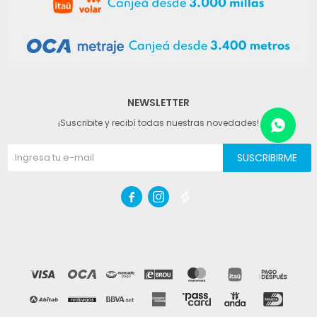
NEWSLETTER
¡Suscribite y recibí todas nuestras novedades!
SUSCRIBIRME


