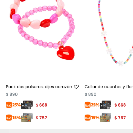
Talle
Talle
Pack dos pulseras, dijes corazón
Collar de cuentas y flo
$
890
$
890
$
668
$
668
$
757
$
757