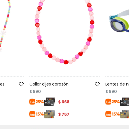
Talle
Talle
res
Collar dijes corazón
Lentes de n
$
890
$
990
$
668
$
757