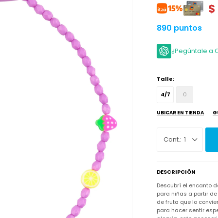
$
890 puntos
¿Pegúntale a 
Talle:
4/7
0
UBICAR EN TIENDA
G
1
DESCRIPCIÓN
Descubrí el encanto de
para niñas a partir de
de fruta que lo convi
para hacer sentir esp