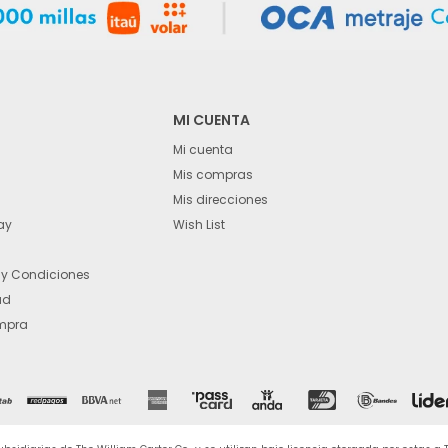
MI CUENTA
Mi cuenta
Mis compras
Mis direcciones
ay
Wish List
 y Condiciones
ad
mpra