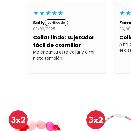
★★★★★
★
Sally
Fern
Verificado
08/09/2025
06/08
Collar lindo: sujetador
Coll
A mi 
fácil de atornillar
el di
Me encanta este collar y a mi
nieta también.