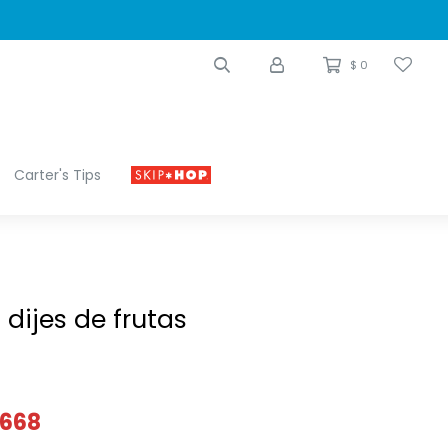
$
0
Carter's Tips
 dijes de frutas
668