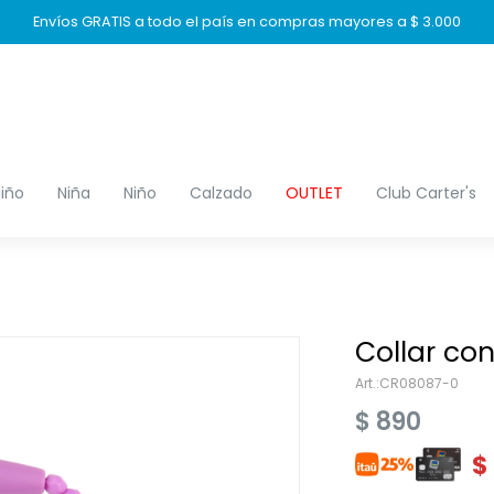
Envíos GRATIS a todo el país en compras mayores a $ 3.000
iño
Niña
Niño
Calzado
OUTLET
Club Carter's
Collar con
CR08087-0
$
890
$