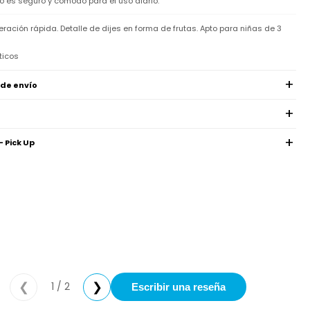
io es seguro y cómodo para el uso diario.
beración rápida. Detalle de dijes en forma de frutas. Apto para niñas de 3
ticos
 de envío
- Pick Up
1 / 2
❮
❯
Escribir una reseña