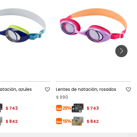
Talle
atación, azules
Lentes de natación, rosados
$
990
$
743
$
743
$
842
$
842