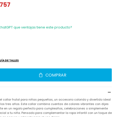
757
ChatGPT que ventajas tiene este producto?
UÍA DE TALLES
COMPRAR
l collar frutal para niñas pequeñas, un accesorio colorido y divertido ideal
 los tres años. Este collar combina cuentas de colores vibrantes con dijes
erte en un regalo perfecto para cumpleaños, celebraciones o simplemente
ecial a tu niña. Pensado para complementar la ropa infantil con un toque de