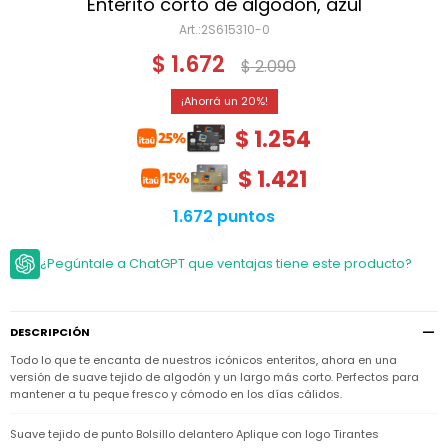
Niño
Enterito corto de algodón, azul
Bebé
Niña
2S615310-0
Ver
Niña
Accesorios
$
1.672
todo
$
2.090
Bebé
NIño
Bodies
Ver
Niño
20
todo
Accesorios
Niña
Camperas
$
1.254
y
Ver
Calzado
Chalecos
Bodies
Accesorios
todo
$
1.421
Niño
Pantalones
Camperas
Camperas
OUTLET
y
y
Accesorios
1.672 puntos
Chalecos
Chalecos
Sets
Camperas
Club
¿Pegúntale a ChatGPT que ventajas tiene este producto?
Pantalones
Pantalones
y
Trajes
Carter's
Chalecos
de
baño
Sets
Sets
Pantalones
Carter's
Remeras
DESCRIPCIÓN
Trajes
Trajes
Tips
y
de
de
Sets
Todo lo que te encanta de nuestros icónicos enteritos, ahora en una
camisas
baño
baño
versión de suave tejido de algodón y un largo más corto. Perfectos para
Trajes
mantener a tu peque fresco y cómodo en los días cálidos.
Vestidos
Remeras
Remeras
de
y
y
baño
camisas
camisas
Enteritos
Suave tejido de punto Bolsillo delantero Aplique con logo Tirantes