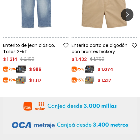
Talle
Talle
Enterito de jean clásico.
Enterito corto de algodón
Talles 2-5T
con tirantes hickory
$
2.190
$
1.790
$
1.314
$
1.432
$
986
$
1.074
$
1.117
$
1.217