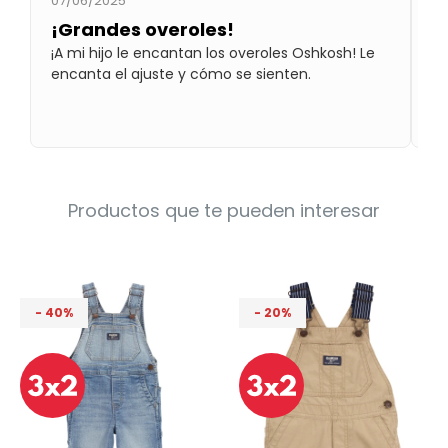
07/06/2025
07
Condiciones
¡Grandes overoles!
M
Cuarto
del
Política
¡A mi hijo le encantan los overoles Oshkosh! Le
Re
bebé
de
encanta el ajuste y cómo se sienten.
ca
Privacidad
ov
a 
Condiciones
de
compra
Productos que te pueden interesar
40
20