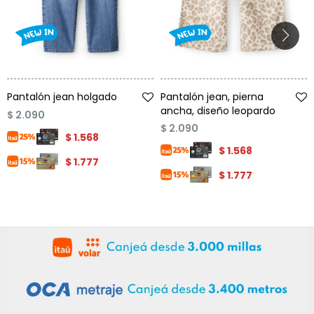
Condiciones
Cuarto
del
Política
bebé
de
Privacidad
Condiciones
Talle
Talle
de
Pantalón jean holgado
Pantalón jean, pierna
compra
ancha, diseño leopardo
$
2.090
$
2.090
$
1.568
$
1.568
$
1.777
$
1.777