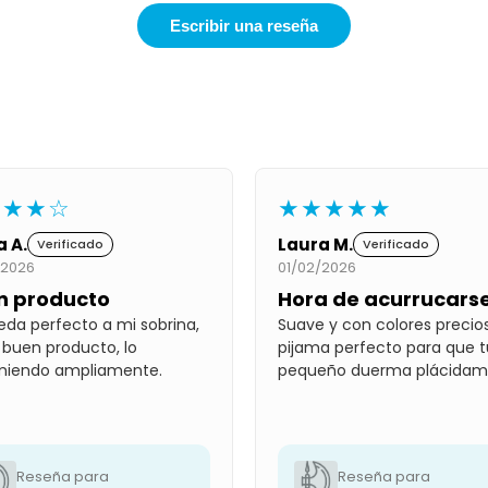
Escribir una reseña
★★★☆
★★★★★
a A.
Laura M.
Verificado
Verificado
/2026
01/02/2026
n producto
Hora de acurrucars
eda perfecto a mi sobrina,
Suave y con colores precios
 buen producto, lo
pijama perfecto para que t
miendo ampliamente.
pequeño duerma plácidam
Reseña para
Reseña para