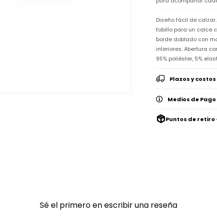
para acompañar cada 
Diseño fácil de calzar
tobillo para un calce
borde doblado con mo
interiores. Abertura c
95% poliéster, 5% ela
Plazos y costos
Medios de Pago
Puntos de retiro 
Sé el primero en escribir una reseña