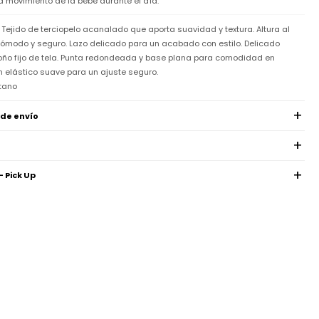
movimiento de la bebé durante el día.
. Tejido de terciopelo acanalado que aporta suavidad y textura. Altura al
 cómodo y seguro. Lazo delicado para un acabado con estilo. Delicado
ño fijo de tela. Punta redondeada y base plana para comodidad en
on elástico suave para un ajuste seguro.
stano
 de envío
- Pick Up