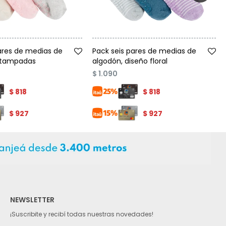
Talle
ares de medias de
Pack seis pares de medias de
stampadas
algodón, diseño floral
$
1.090
$
818
$
818
$
927
$
927
NEWSLETTER
¡Suscribite y recibí todas nuestras novedades!