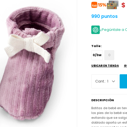
$
990 puntos
¿Pegúntale a 
Talle:
0/3M
0
UBICAR EN TIENDA
G
1
DESCRIPCIÓN
Botitas de bebé en t
los pies de la bebé s
evitando que se salgan
doblado aporta un esti