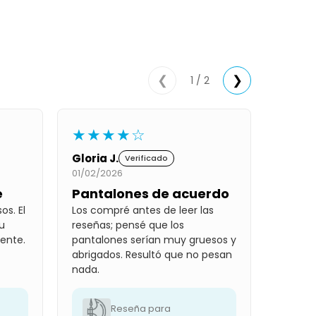
1 / 2
❮
❯
★★★★☆
Gloria J.
Verificado
01/02/2026
e
Pantalones de acuerdo
os. El
Los compré antes de leer las
u
reseñas; pensé que los
ente.
pantalones serían muy gruesos y
abrigados. Resultó que no pesan
nada.
Reseña para