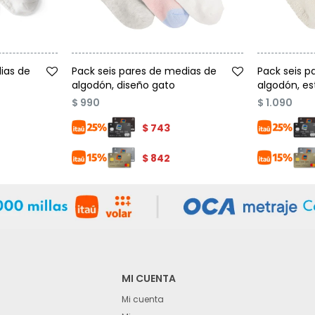
Talle
Talle
ias de
Pack seis pares de medias de
Pack seis p
algodón, diseño gato
algodón, e
$
990
$
1.090
$
743
$
842
MI CUENTA
Mi cuenta