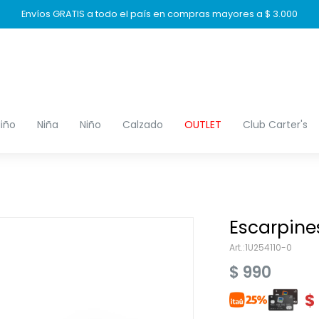
Envíos GRATIS a todo el país en compras mayores a $ 3.000
iño
Niña
Niño
Calzado
OUTLET
Club Carter's
Escarpines
1U254110-0
$
990
$