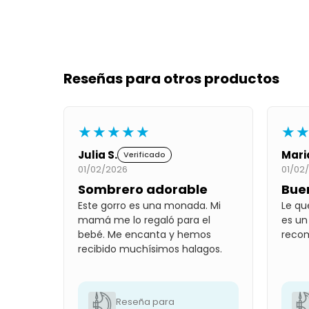
Reseñas para otros productos
★★★★★
★
Julia S.
Mari
Verificado
01/02/2026
01/02
Sombrero adorable
Bue
Este gorro es una monada. Mi
Le qu
mamá me lo regaló para el
es un
bebé. Me encanta y hemos
reco
recibido muchísimos halagos.
Reseña para