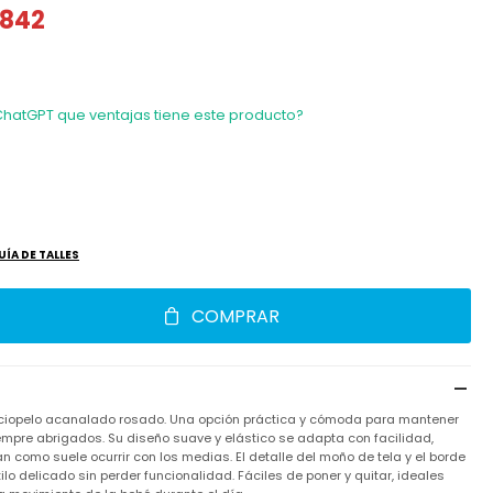
842
ChatGPT que ventajas tiene este producto?
UÍA DE TALLES
COMPRAR
erciopelo acanalado rosado. Una opción práctica y cómoda para mantener
iempre abrigados. Su diseño suave y elástico se adapta con facilidad,
 como suele ocurrir con los medias. El detalle del moño de tela y el borde
lo delicado sin perder funcionalidad. Fáciles de poner y quitar, ideales