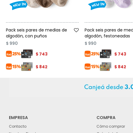
Talle
Talle
Pack seis pares de medias de
Pack seis pares de med
algodón, con puños
algodón, festoneadas
$
990
$
990
$
743
$
743
$
842
$
842
EMPRESA
COMPRA
Contacto
Cómo comprar