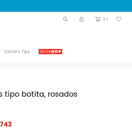
$
0
Carter's Tips
 tipo botita, rosados
743