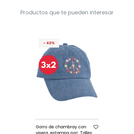
Condiciones
Cuarto
Productos que te pueden interesar
del
Política
bebé
de
Privacidad
Condiciones
de
40
compra
Talle
Gorro de chambray con
visera, estampa paz. Talles