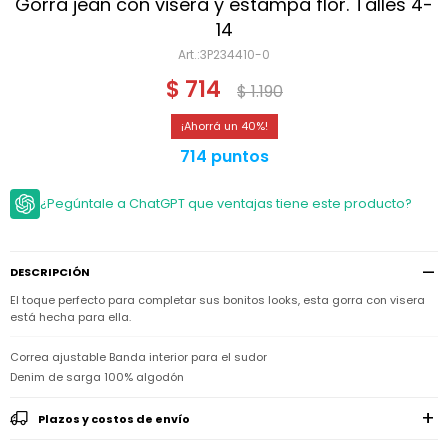
Niño
Gorra jean con visera y estampa flor. Talles 4-
Bebé
Niña
14
Ver
Niña
3P234410-0
Accesorios
todo
Bebé
$
714
$
1.190
NIño
Bodies
Ver
Niño
todo
Accesorios
Niña
40
Camperas
y
Ver
Calzado
714 puntos
Chalecos
Bodies
Accesorios
todo
Niño
Pantalones
Camperas
Camperas
OUTLET
¿Pegúntale a ChatGPT que ventajas tiene este producto?
y
y
Accesorios
Chalecos
Chalecos
Sets
Camperas
Club
Pantalones
Pantalones
y
Trajes
DESCRIPCIÓN
Carter's
Chalecos
de
baño
Sets
Sets
El toque perfecto para completar sus bonitos looks, esta gorra con visera
Pantalones
está hecha para ella.
Carter's
Remeras
Trajes
Trajes
Tips
y
de
de
Sets
Correa ajustable Banda interior para el sudor
camisas
baño
baño
Denim de sarga 100% algodón
Trajes
Vestidos
Remeras
Remeras
de
y
y
baño
Plazos y costos de envío
camisas
camisas
Enteritos