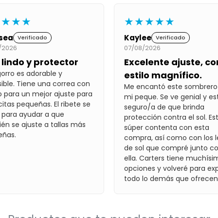
★★★★
★★★★★
sea
Kaylee
Verificado
Verificado
/2026
07/08/2026
lindo y protector
Excelente ajuste, co
gorro es adorable y
estilo magnífico.
sible. Tiene una correa con
Me encantó este sombrero
o para un mejor ajuste para
mi peque. Se ve genial y es
itas pequeñas. El ribete se
seguro/a de que brinda
 para ayudar a que
protección contra el sol. Es
én se ajuste a tallas más
súper contenta con esta
eñas.
compra, así como con los l
de sol que compré junto c
ella. Carters tiene muchís
opciones y volveré para exp
todo lo demás que ofrecen