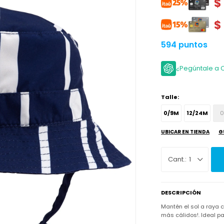
$
$
594 puntos
¿Pegúntale a 
Talle:
0/9M
12/24M
0
UBICAR EN TIENDA
G
1
DESCRIPCIÓN
Mantén el sol a raya c
más cálidos!. Ideal p