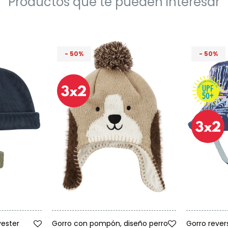
Productos que te pueden interesar
50
50
Talle
Talle
yester
Gorro con pompón, diseño perro
Gorro rever