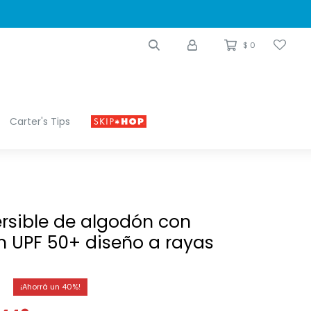
$
0
Carter's Tips
ersible de algodón con
n UPF 50+ diseño a rayas
40