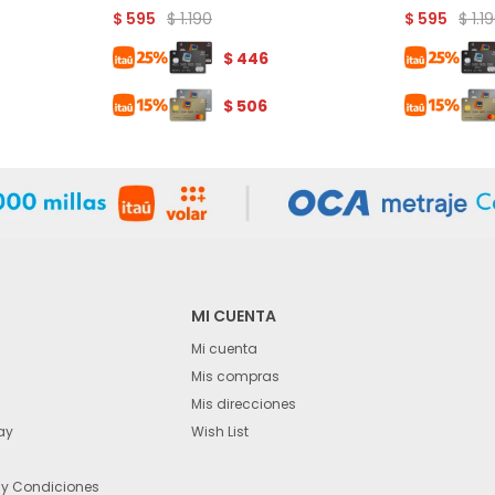
$
1.190
$
1.1
$
595
$
595
$
446
$
506
MI CUENTA
Mi cuenta
Mis compras
Mis direcciones
ay
Wish List
 y Condiciones