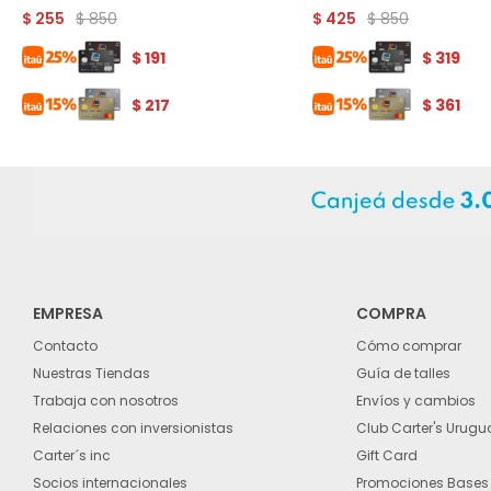
$
850
$
850
$
255
$
425
$
191
$
319
$
217
$
361
EMPRESA
COMPRA
Contacto
Cómo comprar
Nuestras Tiendas
Guía de talles
Trabaja con nosotros
Envíos y cambios
Relaciones con inversionistas
Club Carter's Urugu
Carter´s inc
Gift Card
Socios internacionales
Promociones Bases