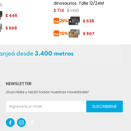
dinosaurios. Talle 12/24M
90
$
1.190
$
714
$
446
$
536
$
506
$
607
NEWSLETTER
¡Suscribite y recibí todas nuestras novedades!
SUSCRIBIRME


