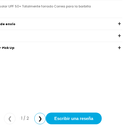
solar UPF 50+ Totalmente forrado Correa para la barbilla
 de envío
- Pick Up
1 / 2
❮
❯
Escribir una reseña