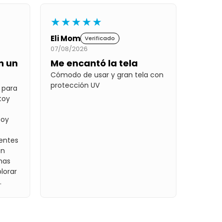
★★★★★
Eli Mom
Verificado
07/08/2026
n un
Me encantó la tela
Cómodo de usar y gran tela con
protección UV
 para
toy
toy
entes
on
imas
lorar
.