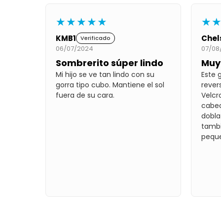
★★★★★
★
KMB1
Chel
Verificado
06/07/2024
07/08
Sombrerito súper lindo
Muy 
Mi hijo se ve tan lindo con su
Este 
gorra tipo cubo. Mantiene el sol
rever
fuera de su cara.
Velcr
cabec
dobla
tambi
pequ