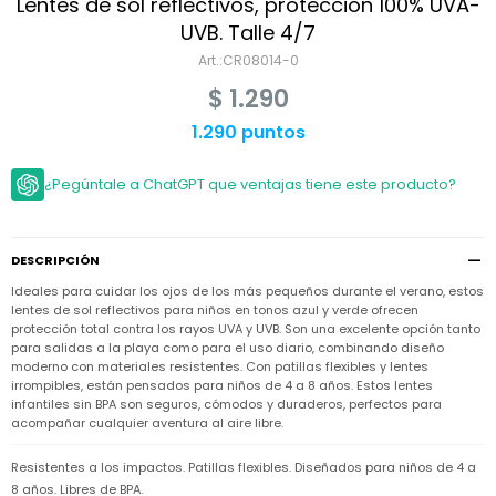
Niño
Lentes de sol reflectivos, protección 100% UVA-
Bebé
Niña
UVB. Talle 4/7
Ver
Niña
CR08014-0
Accesorios
todo
Bebé
$
1.290
NIño
Bodies
Ver
Niño
todo
1.290 puntos
Accesorios
Niña
Camperas
y
Ver
Calzado
Chalecos
Bodies
Accesorios
todo
¿Pegúntale a ChatGPT que ventajas tiene este producto?
Niño
Pantalones
Camperas
Camperas
OUTLET
y
y
Accesorios
Chalecos
Chalecos
Sets
DESCRIPCIÓN
Camperas
Club
Ideales para cuidar los ojos de los más pequeños durante el verano, estos
Pantalones
Pantalones
y
Trajes
Carter's
Chalecos
de
lentes de sol reflectivos para niños en tonos azul y verde ofrecen
baño
protección total contra los rayos UVA y UVB. Son una excelente opción tanto
Sets
Sets
para salidas a la playa como para el uso diario, combinando diseño
Pantalones
Carter's
Remeras
moderno con materiales resistentes. Con patillas flexibles y lentes
Trajes
Trajes
Tips
y
irrompibles, están pensados para niños de 4 a 8 años. Estos lentes
de
de
Sets
camisas
infantiles sin BPA son seguros, cómodos y duraderos, perfectos para
baño
baño
acompañar cualquier aventura al aire libre.
Trajes
Vestidos
Remeras
Remeras
de
y
y
baño
Resistentes a los impactos. Patillas flexibles. Diseñados para niños de 4 a
camisas
camisas
Enteritos
8 años. Libres de BPA.