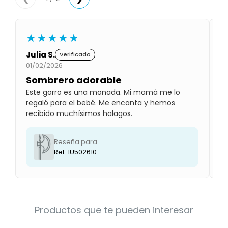
Condiciones
Cuarto
del
Política
bebé
de
★★★★★
Privacidad
Julia S.
Lu
Verificado
Condiciones
01/02/2026
01
de
compra
Sombrero adorable
P
Este gorro es una monada. Mi mamá me lo
Se
regaló para el bebé. Me encanta y hemos
Le
recibido muchísimos halagos.
es
Reseña para
Ref. 1U502610
Productos que te pueden interesar