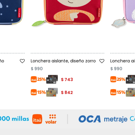
Talle
Talle
ño
Lonchera aislante, diseño zorro
Lonchera ai
$
990
$
990
$
743
$
842