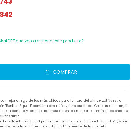
743
842
ChatGPT que ventajas tiene este producto?
COMPRAR
va mejor amiga de los más chicos para la hora del almuerzo! Nuestra
ión "Besties Squad" combina diversión y funcionalidad. Gracias a su amplio
tiene la comida y las bebidas frescas en la escuela, el jardín, la colonia de
uier salida.
 bolsillo interno de red para guardar cubiertos o un pack de gel frío, y una
rmite llevarla en la mano o colgarla fácilmente de la mochila.