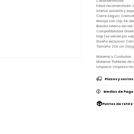
Características:
Edad recomendada: a p
Interior aislante y e
Cierre seguro: Cremal
Manija con clip: Se ab
Bolsillo interno de red
Compatibilidad: Dise
Hop (se vende por se
Diseño exclusivo: Comb
Tamaño: 21,6 cm (largo
Material y Cuidados:
Material: Poliéster de 
Limpieza: Limpieza lo
Plazos y costos
Medios de Pago
Puntos de retiro 