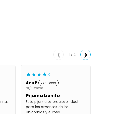
1 / 2
❮
❯
★★★★☆
Ana P.
Verificado
31/01/2026
Pijama bonito
rina,
Este pijama es precioso. Ideal
para los amantes de los
unicornios y el rosa.