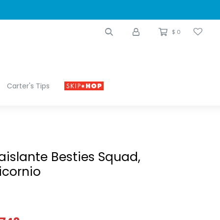
$
0
Carter's Tips
aislante Besties Squad,
icornio