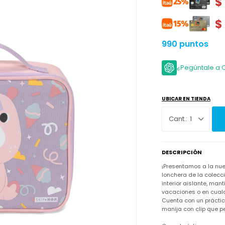
$
$
990 puntos
¿Pegúntale a 
UBICAR EN TIENDA
1
DESCRIPCIÓN
¡Presentamos a la nue
lonchera de la colecc
interior aislante, man
vacaciones o en cualq
Cuenta con un práctico
manija con clip que pe