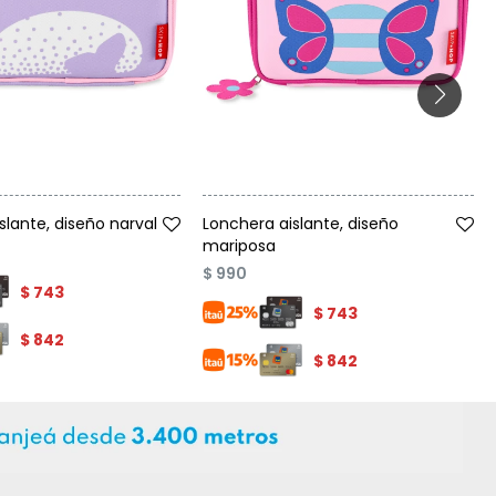
Talle
slante, diseño narval
Lonchera aislante, diseño
mariposa
$
990
$
743
$
743
$
842
$
842