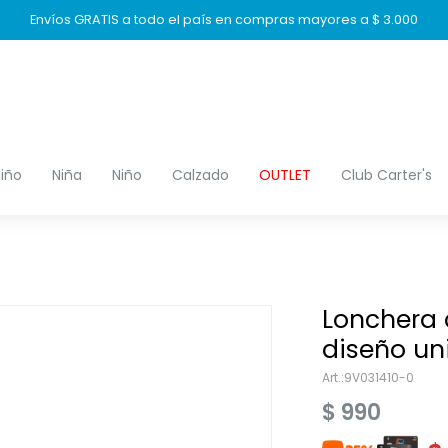
Envíos GRATIS a todo el país en compras mayores a $ 3.000
iño
Niña
Niño
Calzado
OUTLET
Club Carter's
Lonchera 
diseño un
9V031410-0
$
990