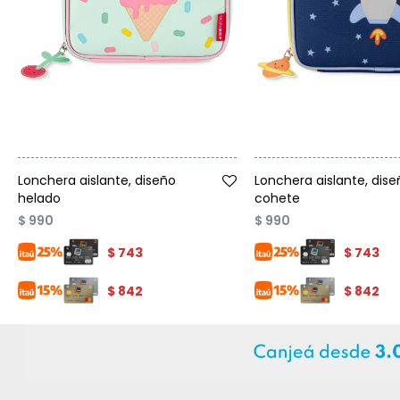
Talle
Talle
Lonchera aislante, diseño
Lonchera aislante, dise
helado
cohete
$
990
$
990
$
743
$
743
$
842
$
842