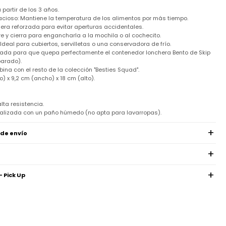
artir de los 3 años.
spacioso: Mantiene la temperatura de los alimentos por más tiempo.
lera reforzada para evitar aperturas accidentales.
re y cierra para engancharla a la mochila o al cochecito.
: Ideal para cubiertos, servilletas o una conservadora de frío.
ñada para que quepa perfectamente el contenedor lonchera Bento de Skip
parado).
ina con el resto de la colección "Besties Squad".
) x 9,2 cm (ancho) x 18 cm (alto).
alta resistencia.
calizada con un paño húmedo (no apta para lavarropas).
 de envío
- Pick Up