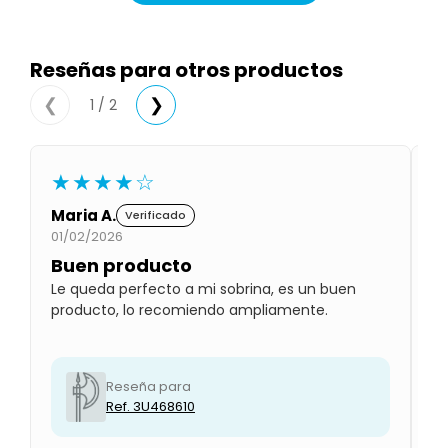
Condiciones
Cuarto
del
Política
bebé
de
Reseñas para otros productos
Privacidad
1 / 2
❮
❯
Condiciones
de
compra
★★★★☆
Maria A.
Gl
Verificado
01/02/2026
01
Buen producto
P
Le queda perfecto a mi sobrina, es un buen
Lo
producto, lo recomiendo ampliamente.
qu
ab
Reseña para
Ref. 3U468610