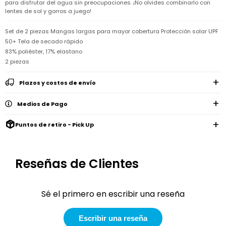
Remeras
para disfrutar del agua sin preocupaciones. ¡No olvides combinarlo con
Ver
Shorts
Vestidos
y
Empresa
Pijamas
lentes de sol y gorros a juego!
todo
camisas
Skip
Enteritos
Enteritos
Shorts
Hop
Set de 2 piezas Mangas largas para mayor cobertura Protección solar UPF
Contacto
Shorts
Compra
y
50+ Tela de secado rápido
Polleras
Pijamas
Pijamas
Baño
Nuestras
83% poliéster, 17% elastano
Enteritos
del
Tiendas
Cómo
2 piezas
Calzado
bebé
Calzado
Ropa
comprar
interior
Pijamas
Trabaja
Buzos
Paseo
Buzos
Plazos y costos de envío
con
Guía
y
del
y
Shorts
Ropa
nosotros
de
sacos
bebé
sacos
y
interior
talles
Medios de Pago
Polleras
Relaciones
Bolsos
Calzado
con
Envíos
maternales
Calzado
Puntos de retiro - Pick Up
inversionistas
y
cambios
Buzos
Mochilas
Buzos
y
Carter
y
y
sacos
´s
Club
valijas
sacos
inc
Carter's
Reseñas de Clientes
Uruguay
Alimentación
Socios
del
internacionales
Gift
bebé
Card
Sé el primero en escribir una reseña
Ciber
Juegos
Junio
Promociones
y
2026
Bases
Escribir una reseña
juguetes
y