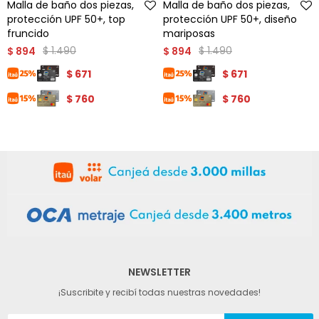
Malla de baño dos piezas,
Malla de baño dos piezas,
protección UPF 50+, top
protección UPF 50+, diseño
fruncido
mariposas
$
1.490
$
1.490
$
894
$
894
$
671
$
671
$
760
$
760
NEWSLETTER
¡Suscribite y recibí todas nuestras novedades!