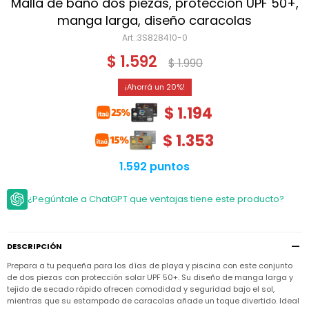
Niño
Malla de baño dos piezas, protección UPF 50+,
Bebé
Niña
manga larga, diseño caracolas
Ver
Niña
3S828410-0
Accesorios
todo
Bebé
$
1.592
$
1.990
NIño
Bodies
Ver
Niño
todo
Accesorios
Niña
20
Camperas
y
Ver
Calzado
$
1.194
Chalecos
Bodies
Accesorios
todo
Niño
Pantalones
$
1.353
Camperas
Camperas
OUTLET
y
y
Accesorios
Chalecos
Chalecos
Sets
1.592 puntos
Camperas
Club
Pantalones
Pantalones
y
Trajes
Carter's
Chalecos
de
¿Pegúntale a ChatGPT que ventajas tiene este producto?
baño
Sets
Sets
Pantalones
Carter's
Remeras
Trajes
Trajes
Tips
y
de
de
Sets
DESCRIPCIÓN
camisas
baño
baño
Prepara a tu pequeña para los días de playa y piscina con este conjunto
Trajes
Vestidos
Remeras
Remeras
de
de dos piezas con protección solar UPF 50+. Su diseño de manga larga y
y
y
baño
tejido de secado rápido ofrecen comodidad y seguridad bajo el sol,
camisas
camisas
Enteritos
mientras que su estampado de caracolas añade un toque divertido. Ideal