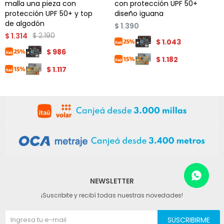
malla una pieza con
con protección UPF 50+
protección UPF 50+ y top
diseño iguana
de algodón
$
1.390
$
2.190
$
1.314
$
1.043
$
986
$
1.182
$
1.117
NEWSLETTER
¡Suscribite y recibí todas nuestras novedades!
SUSCRIBIRME