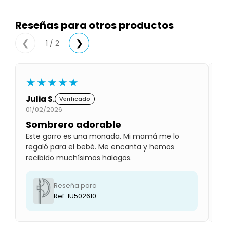
Condiciones
Cuarto
del
Reseñas para otros productos
Política
bebé
de
Privacidad
1 / 2
❮
❯
Condiciones
de
compra
★★★★★
Julia S.
L
Verificado
01/02/2026
01
Sombrero adorable
H
Este gorro es una monada. Mi mamá me lo
Su
regaló para el bebé. Me encanta y hemos
pe
recibido muchísimos halagos.
pl
Reseña para
Ref. 1U502610