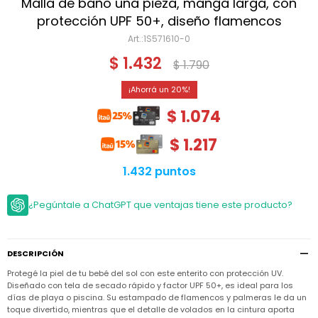
Niño
Malla de baño una pieza, manga larga, con
Bebé
Niña
protección UPF 50+, diseño flamencos
Ver
Niña
1S571610-0
Accesorios
todo
Bebé
$
1.432
$
1.790
NIño
Bodies
Ver
Niño
todo
Accesorios
Niña
20
Camperas
y
Ver
Calzado
$
1.074
Chalecos
Bodies
Accesorios
todo
Niño
Pantalones
$
1.217
Camperas
Camperas
OUTLET
y
y
Accesorios
Chalecos
Chalecos
Sets
1.432 puntos
Camperas
Club
Pantalones
Pantalones
y
Trajes
Carter's
Chalecos
de
¿Pegúntale a ChatGPT que ventajas tiene este producto?
baño
Sets
Sets
Pantalones
Carter's
Remeras
Trajes
Trajes
Tips
y
de
de
Sets
DESCRIPCIÓN
camisas
baño
baño
Protegé la piel de tu bebé del sol con este enterito con protección UV.
Trajes
Vestidos
Remeras
Remeras
de
Diseñado con tela de secado rápido y factor UPF 50+, es ideal para los
y
y
baño
días de playa o piscina. Su estampado de flamencos y palmeras le da un
camisas
camisas
Enteritos
toque divertido, mientras que el detalle de volados en la cintura aporta