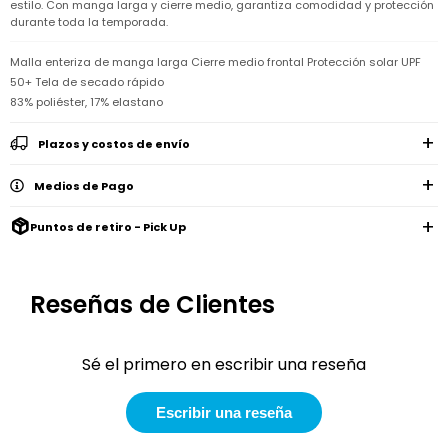
Remeras
estilo. Con manga larga y cierre medio, garantiza comodidad y protección
Ver
Shorts
Vestidos
y
Empresa
Pijamas
durante toda la temporada.
todo
camisas
Skip
Enteritos
Enteritos
Shorts
Hop
Malla enteriza de manga larga Cierre medio frontal Protección solar UPF
Contacto
Shorts
Compra
y
50+ Tela de secado rápido
Polleras
Pijamas
Pijamas
Baño
Nuestras
83% poliéster, 17% elastano
Enteritos
del
Tiendas
Cómo
Calzado
bebé
Calzado
Ropa
comprar
interior
Pijamas
Plazos y costos de envío
Trabaja
Buzos
Paseo
Buzos
con
Guía
y
del
y
Shorts
Ropa
nosotros
de
Medios de Pago
sacos
bebé
sacos
y
interior
talles
Polleras
Relaciones
Bolsos
Puntos de retiro - Pick Up
Calzado
con
Envíos
maternales
Calzado
inversionistas
y
cambios
Buzos
Mochilas
Buzos
y
Carter
y
y
sacos
Reseñas de Clientes
´s
Club
valijas
sacos
inc
Carter's
Uruguay
Alimentación
Socios
del
Sé el primero en escribir una reseña
internacionales
Gift
bebé
Card
Ciber
Juegos
Escribir una reseña
Junio
Promociones
y
2026
Bases
juguetes
y