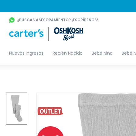
¿BUSCAS ASESORAMIENTO? ¡ESCRÍBENOS!
Nuevos Ingresos
Recién Nacido
Bebé Niña
Bebé N