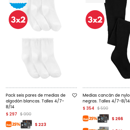
Talle
Talle
Pack seis pares de medias de
Medias cancán de nylo
algodón blancas. Talles 4/7-
negras. Talles 4/7-8/14
8/14
$
590
$
354
$
990
$
297
$
266
$
223