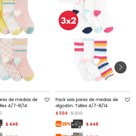
Talle
ares de medias de
Pack seis pares de medias de
lles 4/7-8/14
algodón. Talles 4/7-8/14
0
$
990
$
594
$
446
$
446