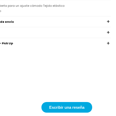
bierta para un ajuste cómodo Tejido elástico
o
 de envío
- Pick Up
Escribir una reseña