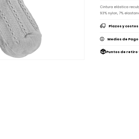
Cintura elástica recu
93% nylon, 7% elastan
Plazos y costos
Medios de Pago
Puntos de retiro 