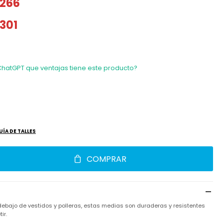
266
301
ChatGPT que ventajas tiene este producto?
UÍA DE TALLES
COMPRAR
 debajo de vestidos y polleras, estas medias son duraderas y resistentes
ir.