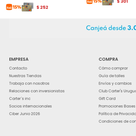
$
301
$
252
EMPRESA
COMPRA
Contacto
Cómo comprar
Nuestras Tiendas
Guía de talles
Trabaja con nosotros
Envíos y cambios
Relaciones con inversionistas
Club Carter's Urugu
Carter´s inc
Gift Card
Socios internacionales
Promociones Bases
Ciber Junio 2026
Política de Privacid
Condiciones de co