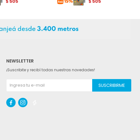
$
505
$
505
NEWSLETTER
¡Suscribite y recibí todas nuestras novedades!
SUSCRIBIRME


