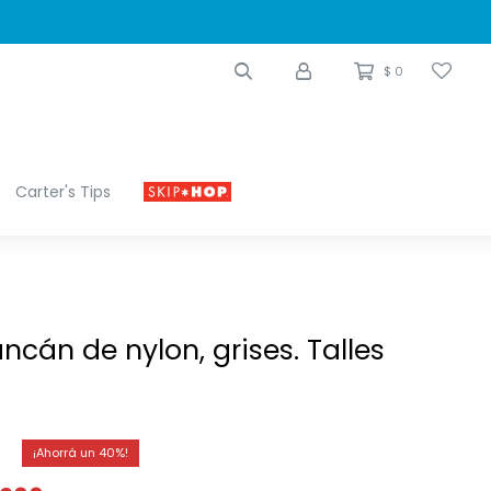
$
0
Carter's Tips
cán de nylon, grises. Talles
40