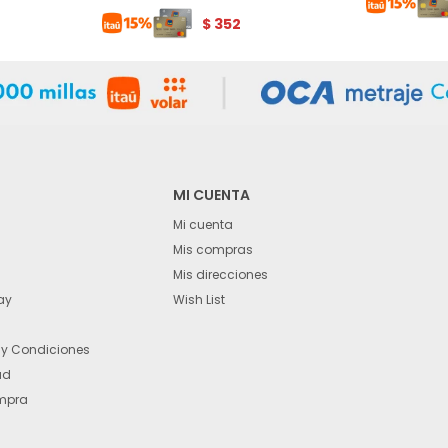
$
352
MI CUENTA
Mi cuenta
Mis compras
Mis direcciones
ay
Wish List
 y Condiciones
ad
mpra