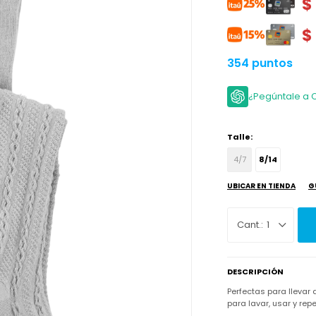
$
$
354 puntos
¿Pegúntale a 
Talle:
4/7
8/14
UBICAR EN TIENDA
G
1
DESCRIPCIÓN
Perfectas para llevar
para lavar, usar y repet