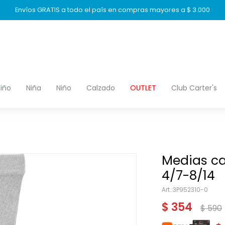
Envíos GRATIS a todo el país en compras mayores a $ 3.000
iño
Niña
Niño
Calzado
OUTLET
Club Carter's
Medias can
4/7-8/14
3P952310-0
$
354
$
590