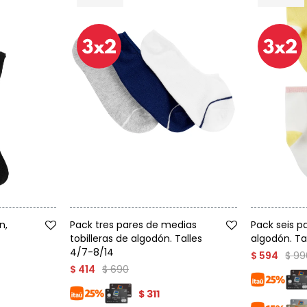
Talle
Talle
n,
Pack tres pares de medias
Pack seis p
tobilleras de algodón. Talles
algodón. Ta
4/7-8/14
$
99
$
594
$
690
$
414
$
311