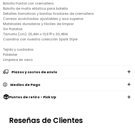
Remeras
Bolsillo frontal con cremallera
Ver
Shorts
Vestidos
y
Empresa
Pijamas
Bolsillo de malla elástica para botella
todo
camisas
Skip
Detalles llamativos y bonitos tiradores de cremallera
Enteritos
Enteritos
Shorts
Hop
Correas acolchadas ajustables y asa superior
Contacto
Shorts
Compra
y
Materiales duraderos y fáciles de limpiar
Polleras
Pijamas
Pijamas
Baño
Sin ftalatos
Nuestras
Enteritos
del
Tamaño (cm): 25,4An x 13,97P x 30,48Al
Tiendas
Cómo
Calzado
bebé
Calzado
Ropa
Coordina con nuestra colección Spark Style
comprar
interior
Pijamas
Trabaja
Buzos
Paseo
Buzos
Tejido y cuidados:
con
Guía
y
del
y
Shorts
Ropa
Poliéster
nosotros
de
sacos
bebé
sacos
y
interior
talles
Limpieza en seco
Polleras
Relaciones
Bolsos
Calzado
con
Envíos
Plazos y costos de envío
maternales
Calzado
inversionistas
y
cambios
Buzos
Mochilas
Buzos
y
Medios de Pago
Carter
y
y
sacos
´s
Club
valijas
sacos
inc
Carter's
Puntos de retiro - Pick Up
Uruguay
Alimentación
Socios
del
internacionales
Gift
bebé
Card
Reseñas de Clientes
Ciber
Juegos
Junio
Promociones
y
2026
Bases
juguetes
y