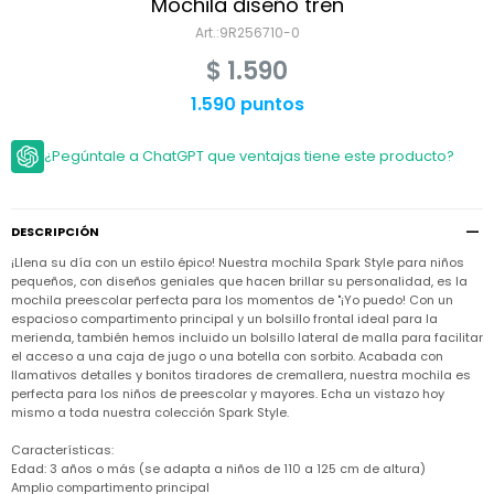
Niño
Mochila diseño tren
Bebé
Niña
9R256710-0
Ver
Niña
Accesorios
$
1.590
todo
Bebé
NIño
Bodies
1.590 puntos
Ver
Niño
todo
Accesorios
Niña
Camperas
¿Pegúntale a ChatGPT que ventajas tiene este producto?
y
Ver
Calzado
Chalecos
Bodies
Accesorios
todo
Niño
Pantalones
Camperas
Camperas
OUTLET
DESCRIPCIÓN
y
y
Accesorios
Chalecos
Chalecos
Sets
¡Llena su día con un estilo épico! Nuestra mochila Spark Style para niños
Camperas
Club
pequeños, con diseños geniales que hacen brillar su personalidad, es la
Pantalones
Pantalones
y
Trajes
mochila preescolar perfecta para los momentos de "¡Yo puedo! Con un
Carter's
Chalecos
de
espacioso compartimento principal y un bolsillo frontal ideal para la
baño
Sets
Sets
merienda, también hemos incluido un bolsillo lateral de malla para facilitar
Pantalones
el acceso a una caja de jugo o una botella con sorbito. Acabada con
Carter's
Remeras
Trajes
Trajes
llamativos detalles y bonitos tiradores de cremallera, nuestra mochila es
Tips
y
de
de
Sets
perfecta para los niños de preescolar y mayores. Echa un vistazo hoy
camisas
baño
baño
mismo a toda nuestra colección Spark Style.
Trajes
Vestidos
Remeras
Remeras
de
Características:
y
y
baño
Edad: 3 años o más (se adapta a niños de 110 a 125 cm de altura)
camisas
camisas
Enteritos
Amplio compartimento principal