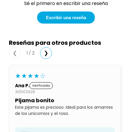
Sé el primero en escribir una reseña
Condiciones
Cuarto
del
Política
bebé
Escribir una reseña
de
Privacidad
Condiciones
de
Reseñas para otros productos
compra
1 / 2
❮
❯
★★★★☆
Ana P.
L
Verificado
31/01/2026
01
Pijama bonito
H
Este pijama es precioso. Ideal para los amantes
Su
de los unicornios y el rosa.
pe
pl