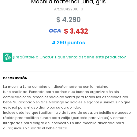
Niño
Mochila maternal Luna, gris
Bebé
Niña
9U422010-0
Ver
Niña
Accesorios
$
4.290
todo
Bebé
NIño
Bodies
$
3.432
Ver
Niño
todo
Accesorios
Niña
Camperas
4.290 puntos
y
Ver
Calzado
Chalecos
Bodies
Accesorios
todo
Niño
¿Pegúntale a ChatGPT que ventajas tiene este producto?
Pantalones
Camperas
Camperas
OUTLET
y
y
Accesorios
Chalecos
Chalecos
Sets
Camperas
Club
DESCRIPCIÓN
Pantalones
Pantalones
y
Trajes
Carter's
Chalecos
de
La mochila Luna combina un diseño moderno con la máxima
baño
Sets
Sets
funcionalidad. Pensada para padres que buscan organización sin
Pantalones
complicaciones, ofrece espacio de sobra para todos los esenciales del
Carter's
Remeras
bebé. Su acabado en Gris Melange no solo es elegante y unisex, sino que
Trajes
Trajes
Tips
y
de
de
Sets
es ideal para el uso diario por su durabilidad.
camisas
baño
baño
Incluye detalles que facilitan la vida fuera de casa: un bolsillo de acceso
rápido para toallitas, funda para valija (perfecta para viajes) y correas
Trajes
Vestidos
Remeras
Remeras
de
integradas para colgar del cochecito. Es una mochila diseñada para
y
y
baño
durar, incluso cuando el bebé crezca.
camisas
camisas
Enteritos