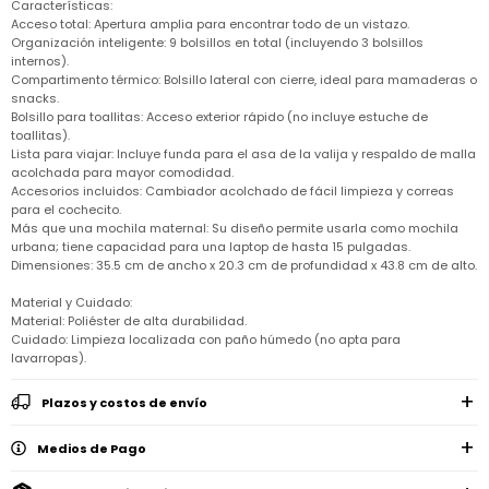
Remeras
Características:
Ver
Shorts
Vestidos
y
Empresa
Pijamas
Acceso total: Apertura amplia para encontrar todo de un vistazo.
todo
camisas
Organización inteligente: 9 bolsillos en total (incluyendo 3 bolsillos
Skip
Enteritos
Enteritos
internos).
Shorts
Hop
Contacto
Shorts
Compra
y
Compartimento térmico: Bolsillo lateral con cierre, ideal para mamaderas o
Polleras
snacks.
Pijamas
Pijamas
Baño
Nuestras
Enteritos
Bolsillo para toallitas: Acceso exterior rápido (no incluye estuche de
del
Tiendas
Cómo
Calzado
toallitas).
bebé
Calzado
Ropa
comprar
Lista para viajar: Incluye funda para el asa de la valija y respaldo de malla
interior
Pijamas
Trabaja
acolchada para mayor comodidad.
Buzos
Paseo
Buzos
con
Guía
y
Accesorios incluidos: Cambiador acolchado de fácil limpieza y correas
del
y
Shorts
Ropa
nosotros
de
sacos
bebé
para el cochecito.
sacos
y
interior
talles
Polleras
Más que una mochila maternal: Su diseño permite usarla como mochila
Relaciones
urbana; tiene capacidad para una laptop de hasta 15 pulgadas.
Bolsos
Calzado
con
Envíos
maternales
Dimensiones: 35.5 cm de ancho x 20.3 cm de profundidad x 43.8 cm de alto.
Calzado
inversionistas
y
cambios
Buzos
Material y Cuidado:
Mochilas
Buzos
y
Carter
y
Material: Poliéster de alta durabilidad.
y
sacos
´s
Club
valijas
sacos
Cuidado: Limpieza localizada con paño húmedo (no apta para
inc
Carter's
lavarropas).
Uruguay
Alimentación
Socios
del
internacionales
Gift
Plazos y costos de envío
bebé
Card
Ciber
Juegos
Medios de Pago
Junio
Promociones
y
2026
Bases
juguetes
y