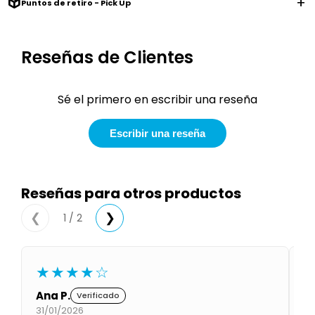
Puntos de retiro - Pick Up
Condiciones
Cuarto
del
Política
bebé
de
Reseñas de Clientes
Privacidad
Condiciones
de
Sé el primero en escribir una reseña
compra
Escribir una reseña
Reseñas para otros productos
1 / 2
❮
❯
★★★★☆
Ana P.
M
Verificado
31/01/2026
01