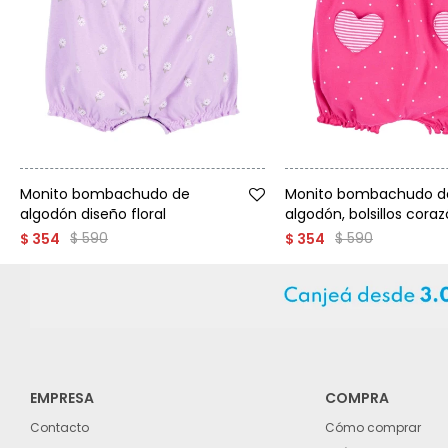
Talle
Talle
Monito bombachudo de
Monito bombachudo d
algodón diseño floral
algodón, bolsillos cora
$
590
$
590
$
354
$
354
EMPRESA
COMPRA
Contacto
Cómo comprar