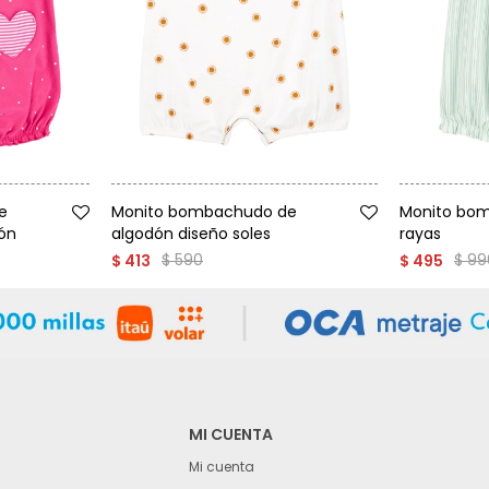
Talle
Talle
e
Monito bombachudo de
Monito bom
zón
algodón diseño soles
rayas
$
590
$
99
$
413
$
495
MI CUENTA
Mi cuenta