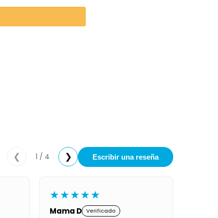
1 / 4
❮
❯
Escribir una reseña
★★★★★
Mama D
Verificado