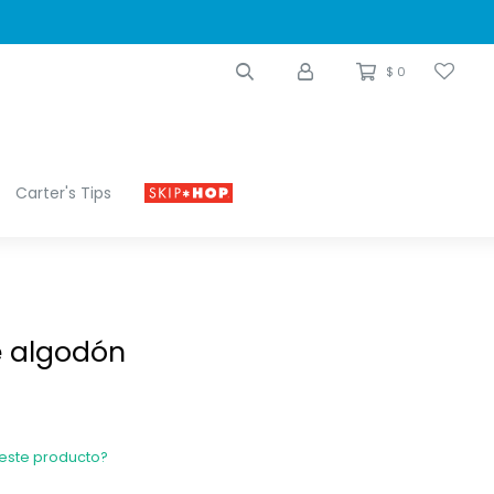
$
0
Carter's Tips
 algodón
 este producto?