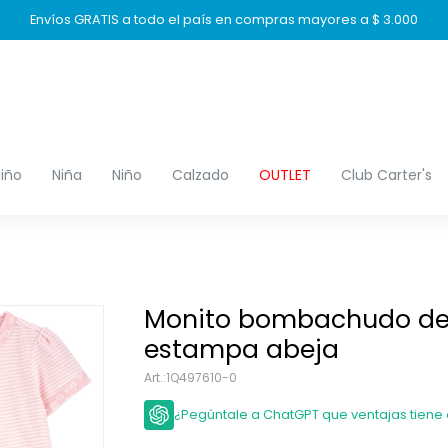
Envíos GRATIS a todo el país en compras mayores a $ 3.000
iño
Niña
Niño
Calzado
OUTLET
Club Carter's
Monito bombachudo de
estampa abeja
1Q497610-0
¿Pegúntale a ChatGPT que ventajas tiene