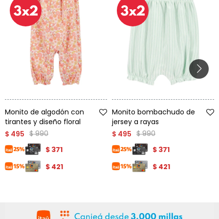
Talle
Talle
Monito de algodón con
Monito bombachudo de
tirantes y diseño floral
jersey a rayas
$
990
$
990
$
495
$
495
$
371
$
371
$
421
$
421