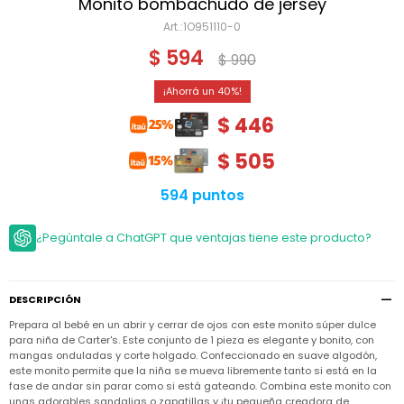
Niño
Monito bombachudo de jersey
Bebé
Niña
1O951110-0
Ver
Niña
Accesorios
$
594
todo
$
990
Bebé
NIño
Bodies
Ver
Niño
40
todo
Accesorios
Niña
Camperas
$
446
y
Ver
Calzado
Chalecos
Bodies
Accesorios
todo
$
505
Niño
Pantalones
Camperas
Camperas
OUTLET
y
y
Accesorios
594 puntos
Chalecos
Chalecos
Sets
Camperas
Club
¿Pegúntale a ChatGPT que ventajas tiene este producto?
Pantalones
Pantalones
y
Trajes
Carter's
Chalecos
de
baño
Sets
Sets
Pantalones
Carter's
Remeras
DESCRIPCIÓN
Trajes
Trajes
Tips
y
de
de
Sets
Prepara al bebé en un abrir y cerrar de ojos con este monito súper dulce
camisas
baño
baño
para niña de Carter's. Este conjunto de 1 pieza es elegante y bonito, con
Trajes
mangas onduladas y corte holgado. Confeccionado en suave algodón,
Vestidos
Remeras
Remeras
de
este monito permite que la niña se mueva libremente tanto si está en la
y
y
baño
fase de andar sin parar como si está gateando. Combina este monito con
camisas
camisas
Enteritos
unas adorables sandalias o zapatillas y ¡tu pequeña creadora de