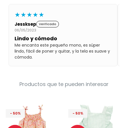
Condiciones
Cuarto
del
★★★★★
Política
bebé
de
Privacidad
Jessksep
L
Verificado
06/05/2023
08
Condiciones
de
Lindo y cómodo
¡
compra
Me encanta este pequeño mono, es súper
¡E
lindo, fácil de poner y quitar, y la tela es suave y
y 
cómoda.
Productos que te pueden interesar
50
50