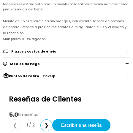
Remeras
Ver
tendencias estará lista para la aventura!. Ideal para recién nacidos como
Shorts
Vestidos
y
Empresa
Pijamas
todo
primera muda del bebé.
camisas
Skip
Enteritos
Enteritos
Shorts
Hop
Contacto
Shorts
Compra
Monito de 1 pieza para niña Sin mangas, con volante Tapeta de botones
y
Polleras
delantera Botones a presión resistentes que aguantan el uso, el lavado y
Pijamas
Pijamas
Baño
Nuestras
Enteritos
del
la repetición
Tiendas
Cómo
Calzado
bebé
Calzado
Ropa
comprar
Slub jersey 100% algodón
interior
Pijamas
Trabaja
Buzos
Paseo
Buzos
con
Guía
Plazos y costos de envío
y
del
y
Shorts
Ropa
nosotros
de
sacos
bebé
sacos
y
interior
talles
Polleras
Medios de Pago
Relaciones
Bolsos
Calzado
con
Envíos
maternales
Calzado
inversionistas
y
Puntos de retiro - Pick Up
cambios
Buzos
Mochilas
Buzos
y
Carter
y
y
sacos
´s
Club
valijas
sacos
inc
Carter's
Reseñas de Clientes
Uruguay
Alimentación
Socios
del
internacionales
Gift
bebé
Card
5.0
6 reseñas
Ciber
Juegos
Junio
Promociones
1 / 2
❮
❯
Escribir una reseña
y
2026
Bases
juguetes
y