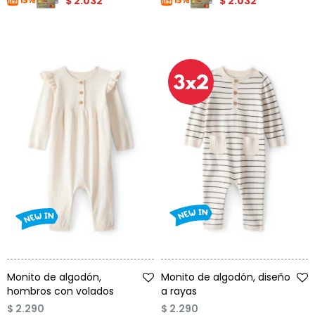
$
2.032
$
2.032
Talle
Talle
Monito de algodón,
Monito de algodón, diseño
hombros con volados
a rayas
$
2.290
$
2.290