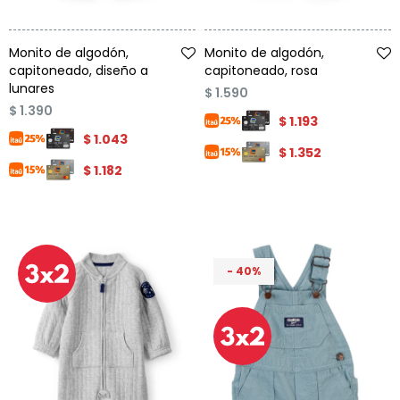
Talle
Talle
Monito de algodón,
Monito de algodón,
capitoneado, diseño a
capitoneado, rosa
lunares
$
1.590
$
1.390
$
1.193
$
1.043
$
1.352
$
1.182
40