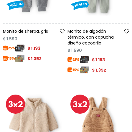
Talle
Talle
Monito de sherpa, gris
Monito de algodón
térmico, con capucha,
$
1.590
diseño cocodrilo
$
1.193
$
1.590
$
1.352
$
1.193
$
1.352