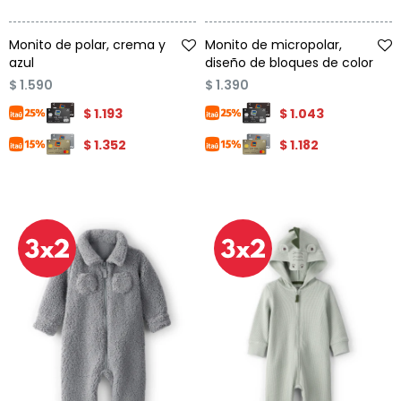
Talle
Talle
Monito de polar, crema y
Monito de micropolar,
azul
diseño de bloques de color
$
1.590
$
1.390
$
1.193
$
1.043
$
1.352
$
1.182