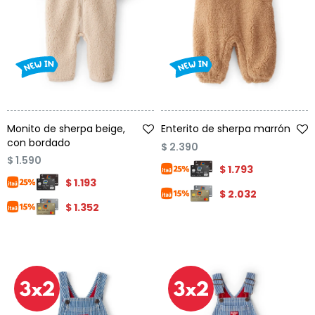
Talle
Talle
Monito de sherpa beige,
Enterito de sherpa marrón
con bordado
$
2.390
$
1.590
$
1.793
$
1.193
$
2.032
$
1.352