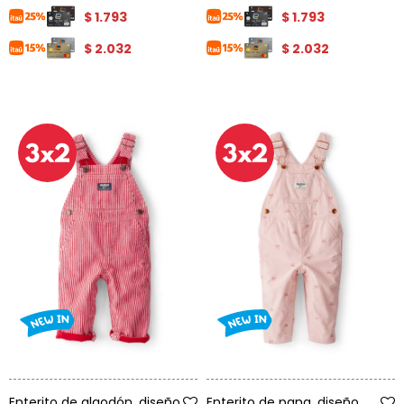
$
1.793
$
1.793
$
2.032
$
2.032
Talle
Talle
Enterito de algodón, diseño
Enterito de pana, diseño