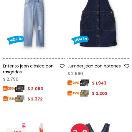
Talle
Talle
Enterito jean clásico con
Jumper jean con botones
rasgados
$
2.590
$
2.790
$
1.943
$
2.093
$
2.202
$
2.372