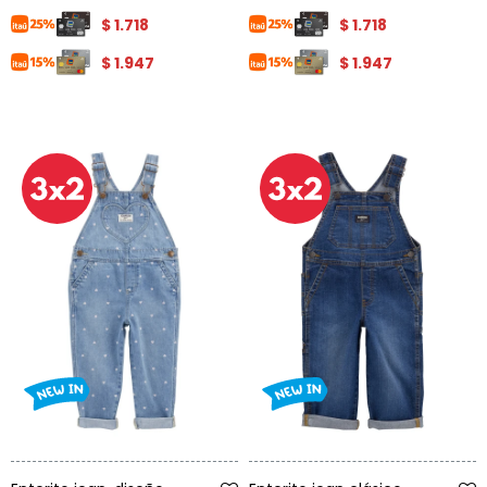
$
1.718
$
1.718
$
1.947
$
1.947
Talle
Talle