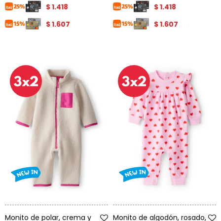
$
1.418
$
1.418
$
1.607
$
1.607
Talle
Talle
Monito de polar, crema y
Monito de algodón, rosado,