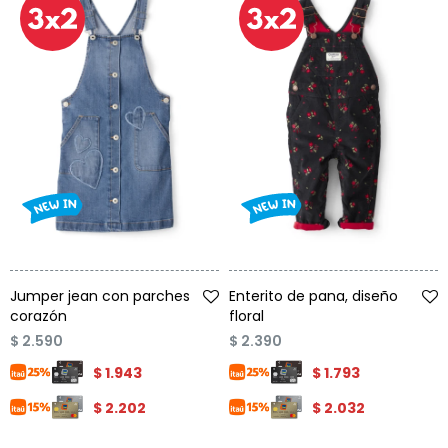
Talle
Talle
Jumper jean con parches
Enterito de pana, diseño
corazón
floral
$
2.590
$
2.390
$
1.943
$
1.793
$
2.202
$
2.032