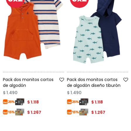
Condiciones
Cuarto
del
Política
bebé
de
Privacidad
Condiciones
de
compra
Talle
Talle
Pack dos monitos cortos
Pack dos monitos cortos
de algodón
de algodón diseño tiburón
$
1.490
$
1.490
$
1.118
$
1.118
$
1.267
$
1.267