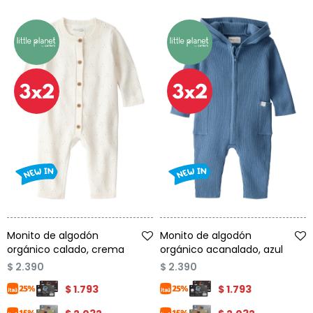
Talle
Talle
Monito de algodón
Monito de algodón
orgánico calado, crema
orgánico acanalado, azul
$
2.390
$
2.390
$
1.793
$
1.793