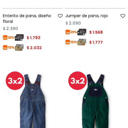
Talle
Talle
Enterito de pana, diseño
Jumper de pana, rojo
floral
$
2.090
$
2.390
$
1.568
$
1.793
$
1.777
$
2.032