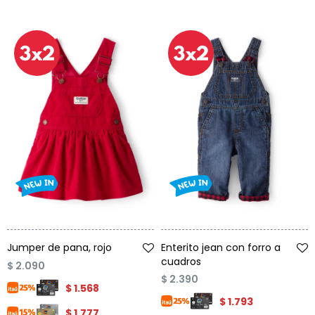
Talle
Talle
Jumper de pana, rojo
Enterito jean con forro a
cuadros
$
2.090
$
2.390
$
1.568
$
1.793
$
1.777