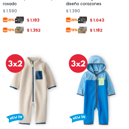
rosado
diseño corazones
$
1.590
$
1.390
$
1.193
$
1.043
$
1.352
$
1.182