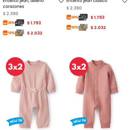
Enterito jean, diseño
Enterito jean clásico
corazones
$
2.390
$
2.390
$
1.793
$
1.793
$
2.032
$
2.032