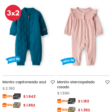
Talle
Talle
Monito capitoneado azul
Monito aterciopelado
rosado
$
2.190
$
1.590
$
1.643
$
1.193
$
1.862
$
1.352