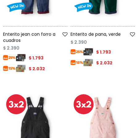
Talle
Talle
Enterito jean con forro a
Enterito de pana, verde
cuadros
$
2.390
$
2.390
$
1.793
$
1.793
$
2.032
$
2.032