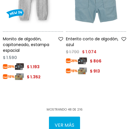
Talle
Talle
Monito de algodón,
Enterito corto de algodón,
capitoneado, estampa
azul
espacial
$
1.790
$
1.074
$
1.590
$
806
$
1.193
$
913
$
1.352
MOSTRANDO
48
DE
216
VER MÁS