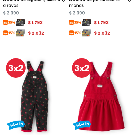
a rayas
moñas
$
2.390
$
2.390
$
1.793
$
1.793
$
2.032
$
2.032