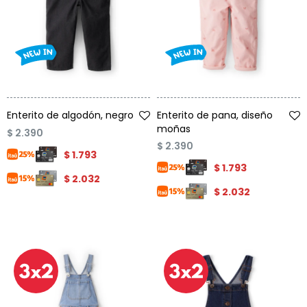
Talle
Talle
Enterito de algodón, negro
Enterito de pana, diseño
moñas
$
2.390
$
2.390
$
1.793
$
1.793
$
2.032
$
2.032