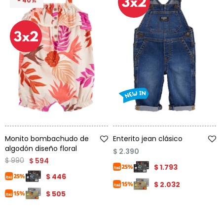
40
Talle
Talle
Monito bombachudo de
Enterito jean clásico
algodón diseño floral
$
2.390
$
990
$
594
$
1.793
$
446
$
2.032
$
505