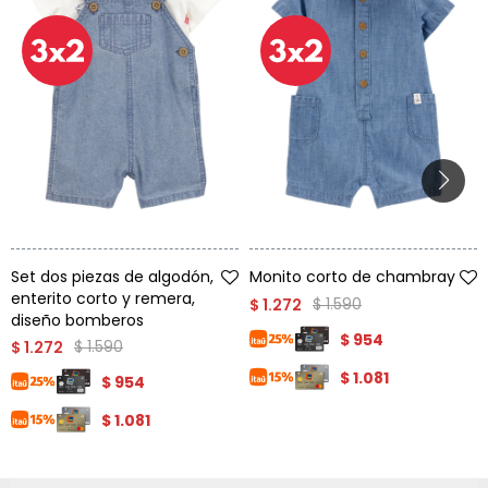
Talle
Talle
Set dos piezas de algodón,
Monito corto de chambray
enterito corto y remera,
$
1.590
$
1.272
diseño bomberos
$
954
$
1.590
$
1.272
$
1.081
$
954
$
1.081