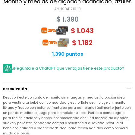
Niño
Monito y medias de algodón acanalado, azules
Bebé
Niña
1S941210-0
Ver
Niña
Accesorios
$
1.390
todo
Bebé
NIño
Bodies
$
1.043
Ver
Niño
todo
Accesorios
Niña
Camperas
$
1.182
y
Ver
Calzado
Chalecos
Bodies
Accesorios
todo
1.390 puntos
Niño
Pantalones
Camperas
Camperas
OUTLET
y
y
Accesorios
¿Pegúntale a ChatGPT que ventajas tiene este producto?
Chalecos
Chalecos
Sets
Camperas
Club
Pantalones
Pantalones
y
Trajes
Carter's
Chalecos
de
baño
DESCRIPCIÓN
Sets
Sets
Pantalones
Descubrí este conjunto de monito sin mangas y medias, la opción ideal
Carter's
Remeras
Trajes
Trajes
para vestir a tu bebé con comodidad y estilo. Este set incluye un monito
Tips
y
de
de
Sets
liviano y fresco con botones frontales para cambiarlo fácilmente, junto con
camisas
baño
baño
un par de medias a juego para completar el look. Perfecto como regalo
Trajes
para recién nacidos y bebés, confeccionado con una mezcla de algodón
Vestidos
Remeras
Remeras
de
suave y poliéster, brindando confort y resistencia al lavado. ¡Vestí a tu
y
y
baño
bebé con calidad y practicidad! Ideal para recién nacidos como primera
camisas
camisas
Enteritos
muda del bebé.