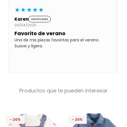
Condiciones
★★★★★
Cuarto
del
Política
bebé
de
Karen
B
Verificado
Privacidad
09/04/2025
10
Favorito de verano
N
Condiciones
de
Una de mis piezas favoritas para el verano.
Mu
compra
Suave y ligera.
di
Productos que te pueden interesar
20
20