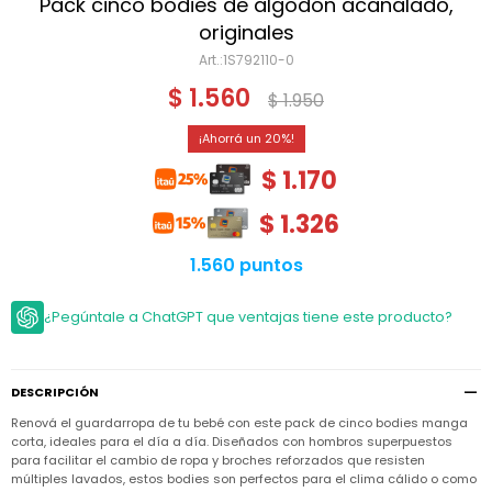
Niño
Pack cinco bodies de algodón acanalado,
Bebé
Niña
originales
Ver
Niña
1S792110-0
Accesorios
todo
Bebé
$
1.560
$
1.950
NIño
Bodies
Ver
Niño
todo
Accesorios
Niña
20
Camperas
y
Ver
Calzado
$
1.170
Chalecos
Bodies
Accesorios
todo
Niño
Pantalones
$
1.326
Camperas
Camperas
OUTLET
y
y
Accesorios
Chalecos
Chalecos
Sets
1.560 puntos
Camperas
Club
Pantalones
Pantalones
y
Trajes
Carter's
Chalecos
de
¿Pegúntale a ChatGPT que ventajas tiene este producto?
baño
Sets
Sets
Pantalones
Carter's
Remeras
Trajes
Trajes
Tips
y
de
de
Sets
DESCRIPCIÓN
camisas
baño
baño
Renová el guardarropa de tu bebé con este pack de cinco bodies manga
Trajes
Vestidos
Remeras
Remeras
de
corta, ideales para el día a día. Diseñados con hombros superpuestos
y
y
baño
para facilitar el cambio de ropa y broches reforzados que resisten
camisas
camisas
Enteritos
múltiples lavados, estos bodies son perfectos para el clima cálido o como