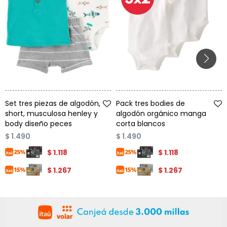
Talle
Talle
Set tres piezas de algodón,
Pack tres bodies de
short, musculosa henley y
algodón orgánico manga
body diseño peces
corta blancos
$
1.490
$
1.490
$
1.118
$
1.118
$
1.267
$
1.267