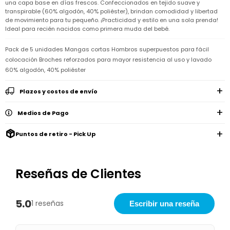
Remeras
una capa base en días frescos. Confeccionados en tejido suave y
Ver
Shorts
Vestidos
y
Empresa
Pijamas
transpirable (60% algodón, 40% poliéster), brindan comodidad y libertad
todo
camisas
de movimiento para tu pequeño. ¡Practicidad y estilo en una sola prenda!
Skip
Enteritos
Enteritos
Ideal para recién nacidos como primera muda del bebé.
Shorts
Hop
Contacto
Shorts
Compra
y
Polleras
Pijamas
Pijamas
Baño
Pack de 5 unidades Mangas cortas Hombros superpuestos para fácil
Nuestras
Enteritos
del
Tiendas
Cómo
colocación Broches reforzados para mayor resistencia al uso y lavado
Calzado
bebé
Calzado
Ropa
comprar
60% algodón, 40% poliéster
interior
Pijamas
Trabaja
Buzos
Paseo
Buzos
con
Guía
y
del
Plazos y costos de envío
y
Shorts
Ropa
nosotros
de
sacos
bebé
sacos
y
interior
talles
Polleras
Relaciones
Medios de Pago
Bolsos
Calzado
con
Envíos
maternales
Calzado
inversionistas
y
Puntos de retiro - Pick Up
cambios
Buzos
Mochilas
Buzos
y
Carter
y
y
sacos
´s
Club
valijas
sacos
inc
Carter's
Uruguay
Reseñas de Clientes
Alimentación
Socios
del
internacionales
Gift
bebé
Card
5.0
1 reseñas
Escribir una reseña
Ciber
Juegos
Junio
Promociones
y
2026
Bases
juguetes
y