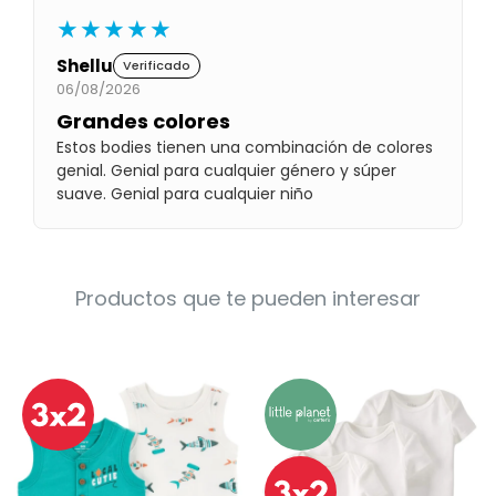
Condiciones
★★★★★
Cuarto
del
Política
Shellu
bebé
Verificado
de
Privacidad
06/08/2026
Grandes colores
Condiciones
de
Estos bodies tienen una combinación de colores
compra
genial. Genial para cualquier género y súper
suave. Genial para cualquier niño
Productos que te pueden interesar