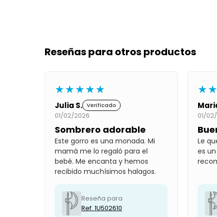
Reseñas para otros productos
★★★★★
★
Julia S.
Mari
Verificado
01/02/2026
01/02
Sombrero adorable
Bue
Este gorro es una monada. Mi
Le qu
mamá me lo regaló para el
es un
bebé. Me encanta y hemos
reco
recibido muchísimos halagos.
Reseña para
Ref. 1U502610