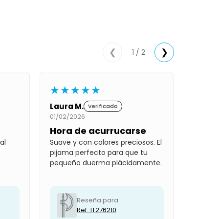
1 / 2
❮
❯
★★★★★
Laura M.
Verificado
01/02/2026
Hora de acurrucarse
al
Suave y con colores preciosos. El
pijama perfecto para que tu
pequeño duerma plácidamente.
Reseña para
Ref. 1T276210