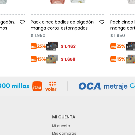
Talle
Talle
lgodón,
Pack cinco bodies de algodón,
Pack cinco 
inos
manga corta, estampados
manga cort
$
1.950
$
1.950
$
1.463
$
1.658
MI CUENTA
Mi cuenta
Mis compras