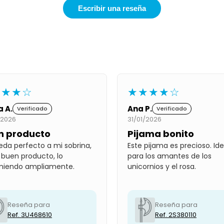
Escribir una reseña
★★★☆
★★★★☆
a A.
Ana P.
Verificado
Verificado
/2026
31/01/2026
n producto
Pijama bonito
eda perfecto a mi sobrina,
Este pijama es precioso. Ide
 buen producto, lo
para los amantes de los
miendo ampliamente.
unicornios y el rosa.
Reseña para
Reseña para
Ref. 3U468610
Ref. 2S380110