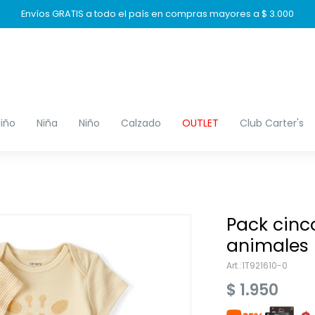
Envíos GRATIS a todo el país en compras mayores a $ 3.000
iño
Niña
Niño
Calzado
OUTLET
Club Carter's
Pack cinc
animales
1T921610-0
$
1.950