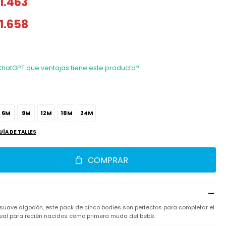
1.463
1.658
ChatGPT que ventajas tiene este producto?
6M
9M
12M
18M
24M
UÍA DE TALLES
COMPRAR
uave algodón, este pack de cinco bodies son perfectos para completar el
deal para recién nacidos como primera muda del bebé.