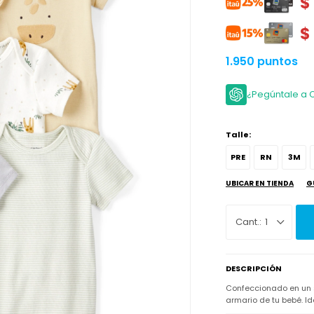
$
$
1.950 puntos
¿Pegúntale a 
Talle:
PRE
RN
3M
UBICAR EN TIENDA
G
1
DESCRIPCIÓN
Confeccionado en un s
armario de tu bebé. I