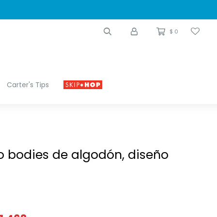
$
0
Carter's Tips
o bodies de algodón, diseño