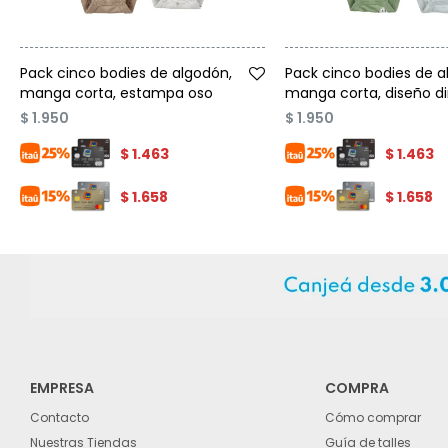
Talle
Talle
Pack cinco bodies de algodón,
Pack cinco bodies de a
manga corta, estampa oso
manga corta, diseño d
$
1.950
$
1.950
$
1.463
$
1.463
$
1.658
$
1.658
EMPRESA
COMPRA
Contacto
Cómo comprar
Nuestras Tiendas
Guía de talles