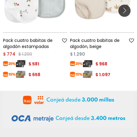
Condiciones
Cuarto
del
Política
bebé
de
Privacidad
Talle
Talle
Condiciones
de
Pack cuatro babitas de
Pack cuatro babitas de
compra
algodón estampadas
algodón, beige
$
1.290
$
774
$
1.290
$
581
$
968
$
658
$
1.097