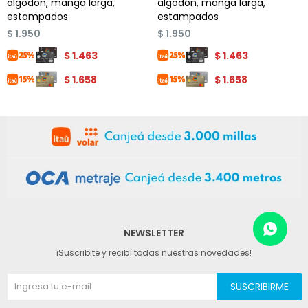
algodón, manga larga,
algodón, manga larga,
estampados
estampados
$
1.950
$
1.950
$
1.463
$
1.463
$
1.658
$
1.658
NEWSLETTER
¡Suscribite y recibí todas nuestras novedades!
SUSCRIBIRME