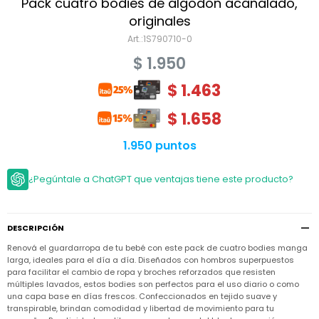
Niño
Pack cuatro bodies de algodón acanalado,
Bebé
Niña
originales
Ver
Niña
1S790710-0
Accesorios
todo
Bebé
$
1.950
NIño
Bodies
Ver
Niño
todo
$
1.463
Accesorios
Niña
Camperas
y
Ver
Calzado
Chalecos
$
1.658
Bodies
Accesorios
todo
Niño
Pantalones
Camperas
Camperas
1.950 puntos
OUTLET
y
y
Accesorios
Chalecos
Chalecos
Sets
Camperas
¿Pegúntale a ChatGPT que ventajas tiene este producto?
Club
Pantalones
Pantalones
y
Trajes
Carter's
Chalecos
de
baño
Sets
Sets
Pantalones
DESCRIPCIÓN
Carter's
Remeras
Trajes
Trajes
Tips
y
Renová el guardarropa de tu bebé con este pack de cuatro bodies manga
de
de
Sets
camisas
larga, ideales para el día a día. Diseñados con hombros superpuestos
baño
baño
para facilitar el cambio de ropa y broches reforzados que resisten
Trajes
Vestidos
múltiples lavados, estos bodies son perfectos para el uso diario o como
Remeras
Remeras
de
una capa base en días frescos. Confeccionados en tejido suave y
y
y
baño
camisas
camisas
Enteritos
transpirable, brindan comodidad y libertad de movimiento para tu