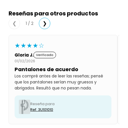
Condiciones
Cuarto
Reseñas para otros productos
del
Política
bebé
de
Privacidad
1 / 2
❮
❯
Condiciones
de
compra
★★★★☆
Gloria J.
Ju
Verificado
01/02/2026
01
Pantalones de acuerdo
S
Los compré antes de leer las reseñas; pensé
Es
que los pantalones serían muy gruesos y
re
abrigados. Resultó que no pesan nada.
re
Reseña para
Ref. 3U101010