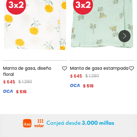
Talle
Talle
Manta de gasa, diseño
Manta de gasa estampada
floral
$
1.290
$
645
$
1.290
$
645
$
516
$
516