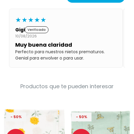
Condiciones
Cuarto
del
Política
bebé
★★★★★
de
Privacidad
Gigi
N
Verificado
Condiciones
10/08/2026
08
de
compra
Muy buena claridad
G
Perfecto para nuestros nietos prematuros.
Lo
Genial para envolver o para usar.
ma
Productos que te pueden interesar
50
50