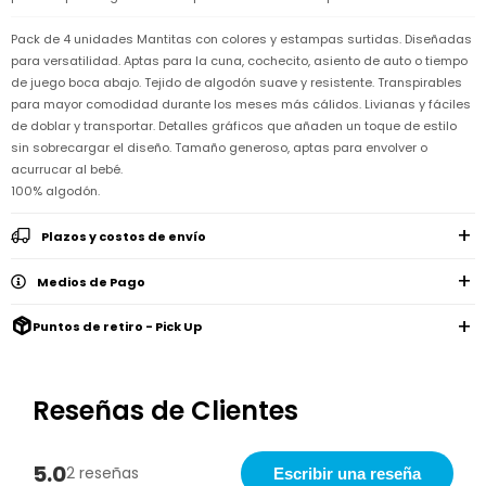
Remeras
Ver
Shorts
Vestidos
y
Empresa
Pijamas
todo
camisas
Pack de 4 unidades Mantitas con colores y estampas surtidas. Diseñadas
Skip
Enteritos
Enteritos
para versatilidad. Aptas para la cuna, cochecito, asiento de auto o tiempo
Shorts
Hop
Contacto
Shorts
Compra
y
de juego boca abajo. Tejido de algodón suave y resistente. Transpirables
Polleras
Pijamas
Pijamas
Baño
para mayor comodidad durante los meses más cálidos. Livianas y fáciles
Nuestras
Enteritos
del
Tiendas
Cómo
de doblar y transportar. Detalles gráficos que añaden un toque de estilo
Calzado
bebé
Calzado
Ropa
comprar
sin sobrecargar el diseño. Tamaño generoso, aptas para envolver o
interior
Pijamas
Trabaja
acurrucar al bebé.
Buzos
Paseo
Buzos
con
Guía
y
del
100% algodón.
y
Shorts
Ropa
nosotros
de
sacos
bebé
sacos
y
interior
talles
Polleras
Relaciones
Plazos y costos de envío
Bolsos
Calzado
con
Envíos
maternales
Calzado
inversionistas
y
Medios de Pago
cambios
Buzos
Mochilas
Buzos
y
Carter
y
y
sacos
´s
Club
Puntos de retiro - Pick Up
valijas
sacos
inc
Carter's
Uruguay
Alimentación
Socios
del
internacionales
Gift
Reseñas de Clientes
bebé
Card
Ciber
Juegos
Junio
Promociones
y
5.0
2026
Bases
2 reseñas
Escribir una reseña
juguetes
y