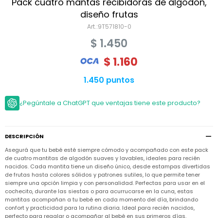
Niño
Pack cuatro mantas recibidoras de algodón,
Bebé
Niña
diseño frutas
Ver
Niña
9T571810-0
Accesorios
todo
Bebé
$
1.450
NIño
Bodies
Ver
Niño
todo
$
1.160
Accesorios
Niña
Camperas
y
Ver
Calzado
Chalecos
1.450 puntos
Bodies
Accesorios
todo
Niño
Pantalones
Camperas
Camperas
OUTLET
¿Pegúntale a ChatGPT que ventajas tiene este producto?
y
y
Accesorios
Chalecos
Chalecos
Sets
Camperas
Club
Pantalones
Pantalones
y
Trajes
Carter's
Chalecos
de
DESCRIPCIÓN
baño
Sets
Sets
Asegurá que tu bebé esté siempre cómodo y acompañado con este pack
Pantalones
Carter's
de cuatro mantitas de algodón suaves y lavables, ideales para recién
Remeras
Trajes
Trajes
nacidos. Cada mantita tiene un diseño único, desde estampas divertidas
Tips
y
de
de
Sets
de frutas hasta colores sólidos y patrones sutiles, lo que permite tener
camisas
baño
baño
siempre una opción limpia y con personalidad. Perfectas para usar en el
Trajes
cochecito, durante las siestas o para acurrucarse en la cuna, estas
Vestidos
Remeras
Remeras
de
mantitas acompañan a tu bebé en cada momento del día, brindando
y
y
baño
confort y practicidad para la rutina diaria. Ideal para recién nacidos,
camisas
camisas
Enteritos
perfecto para regalar o acompañar al bebé en sus primeros días.