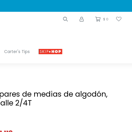
$
0
Carter's Tips
 pares de medias de algodón,
alle 2/4T