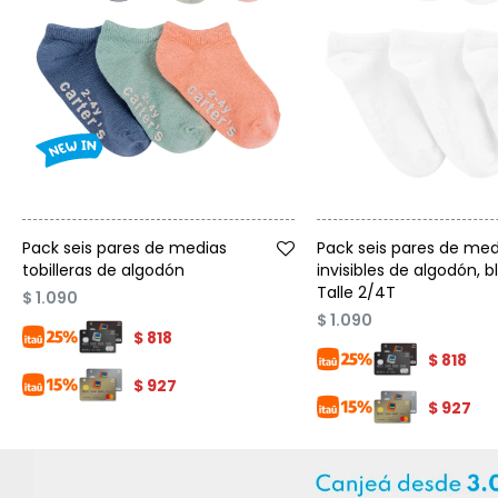
Talle
Talle
Pack seis pares de medias
Pack seis pares de med
tobilleras de algodón
invisibles de algodón, b
Talle 2/4T
$
1.090
$
1.090
$
818
$
818
$
927
$
927