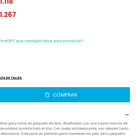
1.118
1.267
ChatGPT que ventajas tiene este producto?
UÍA DE TALLES
COMPRAR
dias para niños en paquete de diez, diseñadas con una suave mezcla de
modidad durante todo el día. Con suela antideslizante, son ideales tanto
descansar. Este pack es perfecto para mantener los pies de tu pequeño