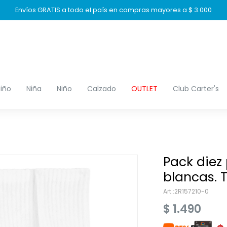
Envíos GRATIS a todo el país en compras mayores a $ 3.000
iño
Niña
Niño
Calzado
OUTLET
Club Carter's
Pack diez
blancas. T
2R157210-0
$
1.490