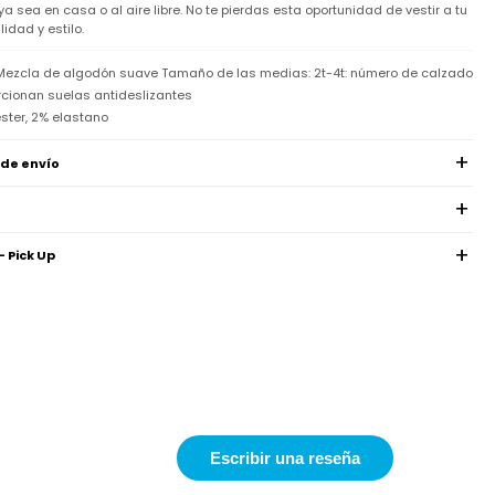
a sea en casa o al aire libre. No te pierdas esta oportunidad de vestir a tu
lidad y estilo.
Mezcla de algodón suave Tamaño de las medias: 2t-4t: número de calzado
orcionan suelas antideslizantes
éster, 2% elastano
 de envío
- Pick Up
Escribir una reseña