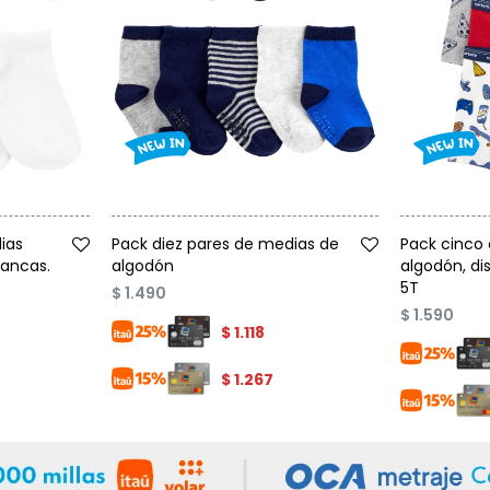
Talle
Talle
ias
Pack diez pares de medias de
Pack cinco 
lancas.
algodón
algodón, dis
5T
$
1.490
$
1.590
$
1.118
$
1.267