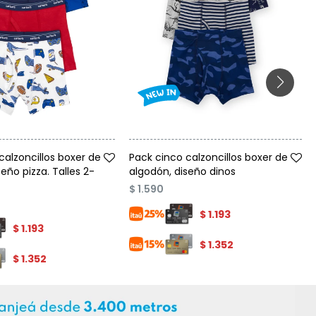
Talle
calzoncillos boxer de
Pack cinco calzoncillos boxer de
eño pizza. Talles 2-
algodón, diseño dinos
$
1.590
$
1.193
$
1.193
$
1.352
$
1.352