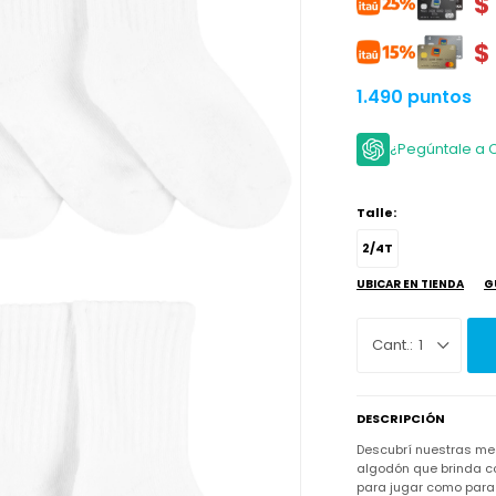
$
$
1.490 puntos
¿Pegúntale a 
Talle:
2/4T
UBICAR EN TIENDA
G
1
DESCRIPCIÓN
Descubrí nuestras me
algodón que brinda co
para jugar como para 