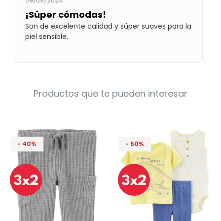
09/09/2024
09
Condiciones
¡Súper cómodas!
¡
Cuarto
del
Política
Son de excelente calidad y súper suaves para la
No
bebé
de
piel sensible.
qu
Privacidad
mi
Condiciones
de
compra
Productos que te pueden interesar
40
50