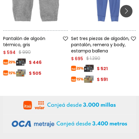
Talle
Talle
Pantalón de algoón
Set tres piezas de algodón,
térmico, gris
pantalón, remera y body,
estampa ballena
$
990
$
594
$
1.390
$
695
$
446
$
521
$
505
$
591