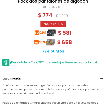
Niño
Pack dos pantalones de algodón
Bebé
Niña
1R037210-0
Ver
Niña
Accesorios
$
774
todo
$
1.290
Bebé
NIño
Bodies
Ver
Niño
40
todo
Accesorios
Niña
Camperas
$
581
y
Ver
Calzado
Chalecos
Bodies
Accesorios
todo
$
658
Niño
Pantalones
Camperas
Camperas
OUTLET
y
y
Accesorios
774 puntos
Chalecos
Chalecos
Sets
Camperas
Club
¿Pegúntale a ChatGPT que ventajas tiene este producto?
Pantalones
Pantalones
y
Trajes
Carter's
Chalecos
de
baño
Sets
Sets
Pantalones
Carter's
Remeras
DESCRIPCIÓN
Trajes
Trajes
Tips
y
de
de
Sets
Confeccionados en suave algodón con dos pares en uno, estos
camisas
baño
baño
pantalones son perfectos para la bolsa de los pañales. Ideal para recién
Trajes
nacidos como primera muda del bebé.
Vestidos
Remeras
Remeras
de
y
y
baño
camisas
camisas
Enteritos
Pack de 2 unidades Cintura elástica recubierta para un ajuste cómodo