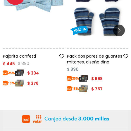
Talle
Talle
Pajarita confetti
Pack dos pares de guantes
mitones, diseño dino
$
890
$
445
$
890
$
334
$
668
$
378
$
757