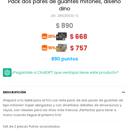
Niño
Pack dos pares de guantes mitones, diseño
Bebé
Niña
dino
Ver
Niña
2R635510-0
Accesorios
todo
Bebé
$
890
NIño
Bodies
Ver
Niño
todo
$
668
Accesorios
Niña
Camperas
y
Ver
Calzado
Chalecos
$
757
Bodies
Accesorios
todo
Niño
Pantalones
Camperas
Camperas
890 puntos
OUTLET
y
y
Accesorios
Chalecos
Chalecos
Sets
Camperas
¿Pegúntale a ChatGPT que ventajas tiene este producto?
Club
Pantalones
Pantalones
y
Trajes
Carter's
Chalecos
de
baño
Sets
Sets
Pantalones
DESCRIPCIÓN
Carter's
Remeras
Trajes
Trajes
Tips
y
¡Prepará a tu bebé para el frío con este pack de dos pares de guantes de
de
de
Sets
camisas
tipo mitones! Súper abrigados y con divertidos detalles de dinosaurios y
baño
baño
rayas, son ideales para los días más frescos. ¡Perfectos para tener a
Trajes
Vestidos
mano cuando llegue el próximo frío!
Remeras
Remeras
de
y
y
baño
camisas
camisas
Enteritos
Set de 2 piezas Puños acanalados