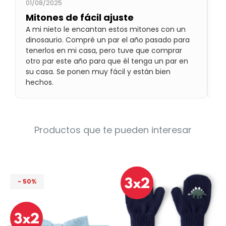
01/08/2025
12
Condiciones
Cuarto
Mitones de fácil ajuste
L
del
Política
A mi nieto le encantan estos mitones con un
A 
bebé
de
dinosaurio. Compré un par el año pasado para
el
Privacidad
tenerlos en mi casa, pero tuve que comprar
ju
Condiciones
otro par este año para que él tenga un par en
de
su casa. Se ponen muy fácil y están bien
compra
hechos.
Productos que te pueden interesar
50