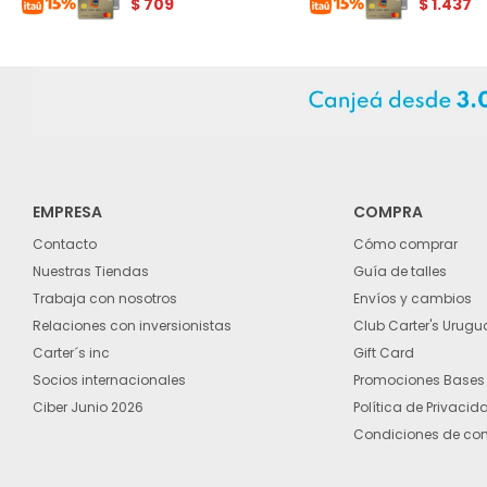
$
709
$
1.437
EMPRESA
COMPRA
Contacto
Cómo comprar
Nuestras Tiendas
Guía de talles
Trabaja con nosotros
Envíos y cambios
Relaciones con inversionistas
Club Carter's Urugu
Carter´s inc
Gift Card
Socios internacionales
Promociones Bases
Ciber Junio 2026
Política de Privacid
Condiciones de co