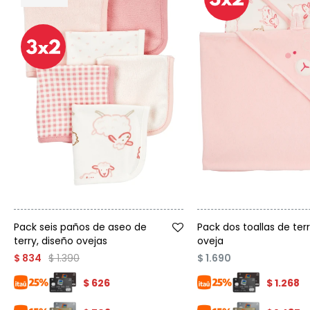
Talle
Talle
Pack seis paños de aseo de
Pack dos toallas de terr
terry, diseño ovejas
oveja
$
1.390
$
834
$
1.690
$
626
$
1.268