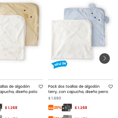
Talle
allas de algodón
Pack dos toallas de algodón
capucha, diseño pato
terry, con capucha, diseño perro
$
1.690
$
1.268
$
1.268