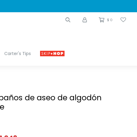
$
0
Carter's Tips
 paños de aseo de algodón
ge