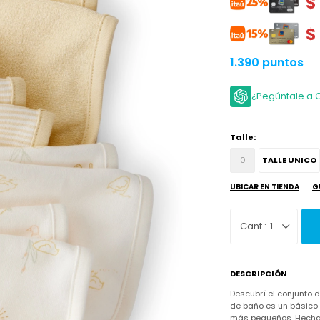
$
$
1.390 puntos
¿Pegúntale a 
Talle:
0
TALLE UNICO
UBICAR EN TIENDA
G
1
DESCRIPCIÓN
Descubrí el conjunto d
de baño es un básico 
más pequeños. Hechas 