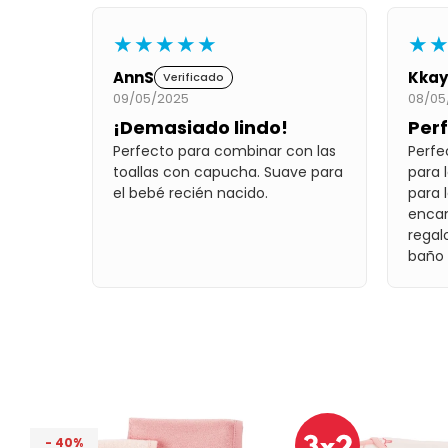
★★★★★
★
AnnS
Kkay
Verificado
09/05/2025
08/05
¡Demasiado lindo!
Per
Perfecto para combinar con las
Perfe
toallas con capucha. Suave para
para 
el bebé recién nacido.
para l
enca
regal
baño
40