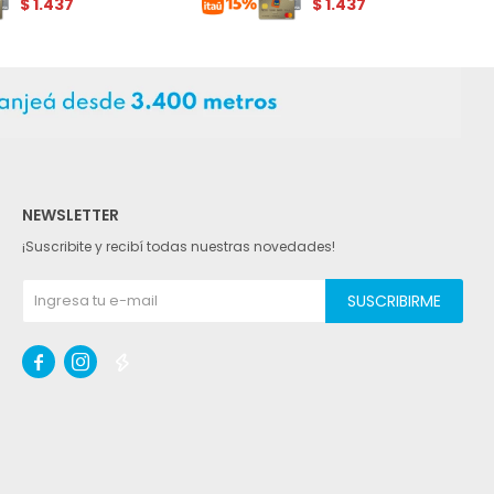
$
1.437
$
1.437
NEWSLETTER
¡Suscribite y recibí todas nuestras novedades!
SUSCRIBIRME


