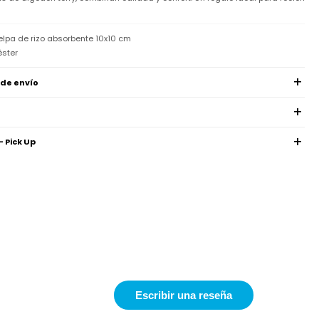
lpa de rizo absorbente 10x10 cm
éster
 de envío
- Pick Up
Escribir una reseña