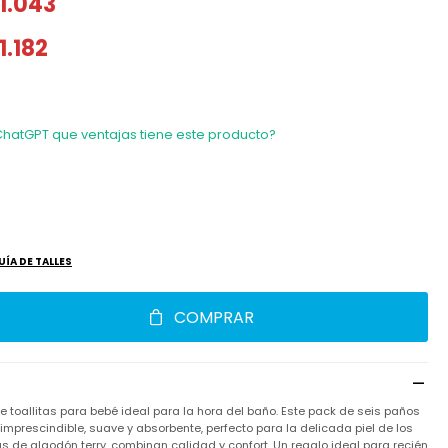
1.043
1.182
ChatGPT que ventajas tiene este producto?
UÍA DE TALLES
COMPRAR
e toallitas para bebé ideal para la hora del baño. Este pack de seis paños
imprescindible, suave y absorbente, perfecto para la delicada piel de los
de algodón terry, combinan calidad y confort. Un regalo ideal para recién