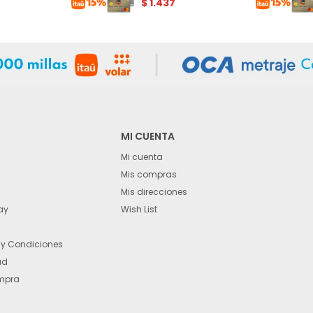
$
1.437
MI CUENTA
Mi cuenta
Mis compras
Mis direcciones
ay
Wish List
 y Condiciones
ad
mpra