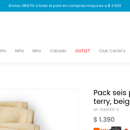
Envíos GRATIS a todo el país en compras mayores a $ 3.000
iño
Niña
Niño
Calzado
OUTLET
Club Carter's
Pack seis
terry, bei
1S961310-0
$
1.390