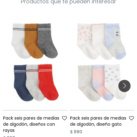
Productos que te pueden interesar
Condiciones
Cuarto
del
Política
bebé
de
Privacidad
Condiciones
de
compra
Talle
Talle
Pack seis pares de medias
Pack seis pares de medias
de algodón, diseños con
de algodón, diseño gato
rayas
$
990