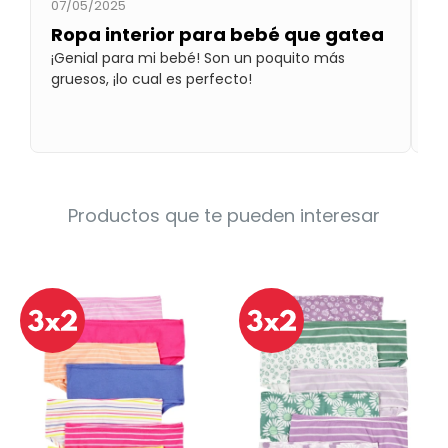
07/05/2025
09
Condiciones
Cuarto
Ropa interior para bebé que gatea
A
del
Política
¡Genial para mi bebé! Son un poquito más
La
bebé
de
gruesos, ¡lo cual es perfecto!
am
Privacidad
am
Condiciones
de
compra
Productos que te pueden interesar