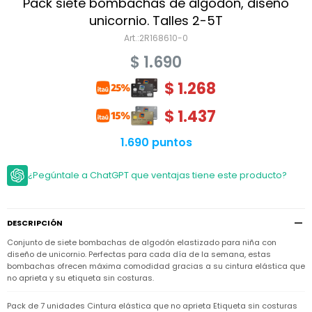
Niño
Pack siete bombachas de algodón, diseño
Bebé
Niña
unicornio. Talles 2-5T
Ver
Niña
2R168610-0
Accesorios
todo
Bebé
$
1.690
NIño
Bodies
Ver
Niño
todo
$
1.268
Accesorios
Niña
Camperas
y
Ver
Calzado
Chalecos
$
1.437
Bodies
Accesorios
todo
Niño
Pantalones
Camperas
Camperas
1.690 puntos
OUTLET
y
y
Accesorios
Chalecos
Chalecos
Sets
Camperas
¿Pegúntale a ChatGPT que ventajas tiene este producto?
Club
Pantalones
Pantalones
y
Trajes
Carter's
Chalecos
de
baño
Sets
Sets
Pantalones
DESCRIPCIÓN
Carter's
Remeras
Trajes
Trajes
Tips
y
Conjunto de siete bombachas de algodón elastizado para niña con
de
de
Sets
camisas
diseño de unicornio. Perfectas para cada día de la semana, estas
baño
baño
bombachas ofrecen máxima comodidad gracias a su cintura elástica que
Trajes
Vestidos
no aprieta y su etiqueta sin costuras.
Remeras
Remeras
de
y
y
baño
camisas
camisas
Enteritos
Pack de 7 unidades Cintura elástica que no aprieta Etiqueta sin costuras