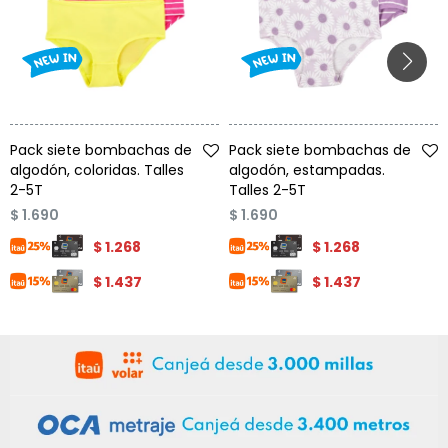
Talle
Talle
Pack siete bombachas de
Pack siete bombachas de
algodón, coloridas. Talles
algodón, estampadas.
2-5T
Talles 2-5T
$
1.690
$
1.690
$
1.268
$
1.268
$
1.437
$
1.437