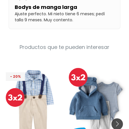
Condiciones
Bodys de manga larga
Cuarto
del
Ajuste perfecto. Mi nieto tiene 6 meses; pedí
Política
bebé
de
talla 9 meses. Muy contento.
Privacidad
Condiciones
de
compra
Productos que te pueden interesar
20