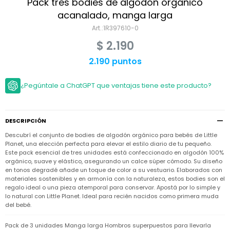
Niño
Pack tres bodies de algodón orgánico
Bebé
Niña
acanalado, manga larga
Ver
Niña
1R397610-0
Accesorios
todo
Bebé
$
2.190
NIño
Bodies
Ver
Niño
todo
2.190 puntos
Accesorios
Niña
Camperas
y
Ver
Calzado
Chalecos
Bodies
Accesorios
todo
¿Pegúntale a ChatGPT que ventajas tiene este producto?
Niño
Pantalones
Camperas
Camperas
OUTLET
y
y
Accesorios
Chalecos
Chalecos
Sets
DESCRIPCIÓN
Camperas
Club
Descubrí el conjunto de bodies de algodón orgánico para bebés de Little
Pantalones
Pantalones
y
Trajes
Carter's
Chalecos
de
Planet, una elección perfecta para elevar el estilo diario de tu pequeño.
baño
Este pack esencial de tres unidades está confeccionado en algodón 100%
Sets
Sets
orgánico, suave y elástico, asegurando un calce súper cómodo. Su diseño
Pantalones
Carter's
Remeras
en tonos degradé añade un toque de color a su vestuario. Elaborados con
Trajes
Trajes
Tips
y
materiales sostenibles y en armonía con la naturaleza, estos bodies son el
de
de
Sets
camisas
regalo ideal o una pieza atemporal para conservar. Apostá por lo simple y
baño
baño
lo natural con Little Planet. Ideal para recién nacidos como primera muda
Trajes
Vestidos
del bebé.
Remeras
Remeras
de
y
y
baño
camisas
camisas
Enteritos
Pack de 3 unidades Manga larga Hombros superpuestos para llevarla