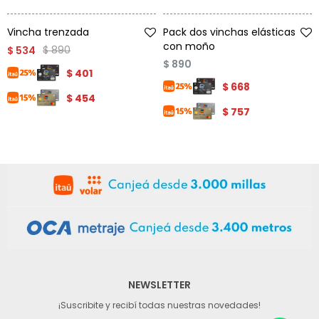
Talle
Talle
Vincha trenzada
Pack dos vinchas elásticas
con moño
$
890
$
534
$
890
$
401
$
668
$
454
$
757
NEWSLETTER
¡Suscribite y recibí todas nuestras novedades!