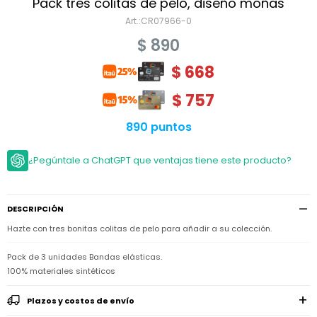
Niño
Pack tres colitas de pelo, diseño moñas
Bebé
Niña
CR07966-0
Ver
Niña
Accesorios
$
890
todo
Bebé
NIño
Bodies
$
668
Ver
Niño
todo
Accesorios
Niña
Camperas
$
757
y
Ver
Calzado
Chalecos
Bodies
Accesorios
todo
890 puntos
Niño
Pantalones
Camperas
Camperas
OUTLET
y
y
Accesorios
¿Pegúntale a ChatGPT que ventajas tiene este producto?
Chalecos
Chalecos
Sets
Camperas
Club
Pantalones
Pantalones
y
Trajes
Carter's
Chalecos
de
baño
DESCRIPCIÓN
Sets
Sets
Pantalones
Hazte con tres bonitas colitas de pelo para añadir a su colección.
Carter's
Remeras
Trajes
Trajes
Tips
y
de
de
Sets
camisas
Pack de 3 unidades Bandas elásticas.
baño
baño
100% materiales sintéticos
Trajes
Vestidos
Remeras
Remeras
de
y
y
baño
Plazos y costos de envío
camisas
camisas
Enteritos